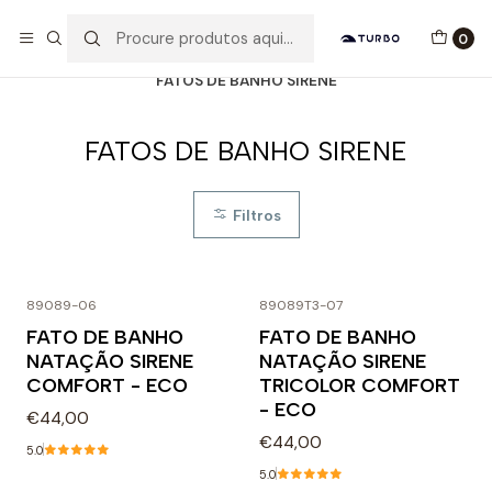
Envio grátis a partir de 60euros
0
Início
Catálogo
MULHER / MENINA
FATOS DE BANHO SIRENE
FATOS DE BANHO SIRENE
Filtros
+8
89089-06
89089T3-07
FATO DE BANHO
FATO DE BANHO
NATAÇÃO SIRENE
NATAÇÃO SIRENE
COMFORT - ECO
TRICOLOR COMFORT
- ECO
€44,00
€44,00
5.0
5.0