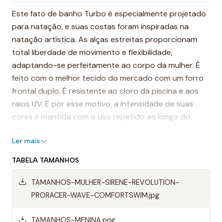
Este fato de banho Turbo é especialmente projetado
para natação, e suas costas foram inspiradas na
natação artística. As alças estreitas proporcionam
total liberdade de movimento e flexibilidade,
adaptando-se perfeitamente ao corpo da mulher. É
feito com o melhor tecido do mercado com um forro
frontal duplo. É resistente ao cloro da piscina e aos
raios UV. E por esse motivo, a intensidade de suas
cores é mantida com o uso repetido ao longo do
tempo.
Ler mais
É considerado um dos fatos de banho mais
TABELA TAMANHOS
resistentes do mundo.
TAMANHOS-MULHER-SIRENE-REVOLUTION-
Destaques:
PRORACER-WAVE-COMFORTSWIM.jpg
- Alças finas
TAMANHOS-MENINA.png