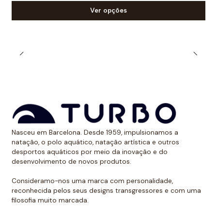
Muitos nadadores preferem a alça estreita durante o
Ver opções
treino ao ar livre quando expostos aos raios solares.
Dessa forma, evitam ter uma marca óbvia devido ao
bronzeado na pele.
*Este item é de tamanho menor do que o normal, por
isso recomendamos ir um tamanho maior do que o
habitual. No caso de compará-lo com o fato de banho
de alça larga Turbo, sugerimos optar por um tamanho
menor, já que eles são um pouco maiores.
Nasceu em Barcelona. Desde 1959, impulsionamos a
natação, o polo aquático, natação artística e outros
desportos aquáticos por meio da inovação e do
desenvolvimento de novos produtos.
Consideramo-nos uma marca com personalidade,
reconhecida pelos seus designs transgressores e com uma
filosofia muito marcada.