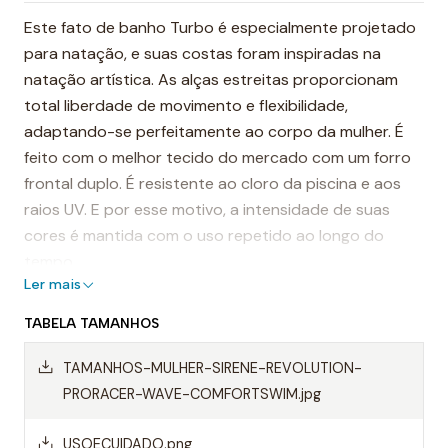
Este fato de banho Turbo é especialmente projetado
para natação, e suas costas foram inspiradas na
natação artística. As alças estreitas proporcionam
total liberdade de movimento e flexibilidade,
adaptando-se perfeitamente ao corpo da mulher. É
feito com o melhor tecido do mercado com um forro
frontal duplo. É resistente ao cloro da piscina e aos
raios UV. E por esse motivo, a intensidade de suas
cores é mantida com o uso repetido ao longo do
tempo.
Ler mais
É considerado um dos fatos de banho mais
TABELA TAMANHOS
resistentes do mundo.
TAMANHOS-MULHER-SIRENE-REVOLUTION-
Destaques:
PRORACER-WAVE-COMFORTSWIM.jpg
- Alças finas
USOECUIDADO.png