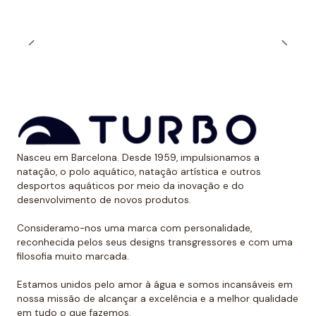
Muitos nadadores preferem a alça estreita durante o
treino ao ar livre quando expostos aos raios solares.
Dessa forma, evitam ter uma marca óbvia devido ao
bronzeado na pele.
*Este item é de tamanho menor do que o normal, por
isso recomendamos ir um tamanho maior do que o
habitual. No caso de compará-lo com o fato de banho
de alça larga Turbo, sugerimos optar por um tamanho
Nasceu em Barcelona. Desde 1959, impulsionamos a
natação, o polo aquático, natação artística e outros
menor, já que eles são um pouco maiores.
desportos aquáticos por meio da inovação e do
desenvolvimento de novos produtos.
Consideramo-nos uma marca com personalidade,
reconhecida pelos seus designs transgressores e com uma
filosofia muito marcada.
Estamos unidos pelo amor à água e somos incansáveis em
nossa missão de alcançar a excelência e a melhor qualidade
em tudo o que fazemos.