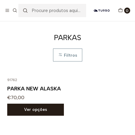
Envio grátis a partir de 60euros
0
Início
Catálogo
ACESSÓRIOS
PARKAS
PARKAS
Filtros
91762
PARKA NEW ALASKA
€70,00
Ver opções