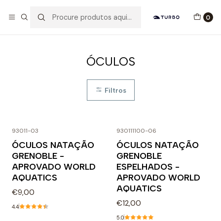
Envio grátis a partir de 60euros
0
Início
Catálogo
ACESSÓRIOS
ÓCULOS
ÓCULOS
Filtros
+3
93011-03
930111100-06
ÓCULOS NATAÇÃO
ÓCULOS NATAÇÃO
GRENOBLE -
GRENOBLE
APROVADO WORLD
ESPELHADOS -
AQUATICS
APROVADO WORLD
AQUATICS
€9,00
€12,00
4.4
5.0