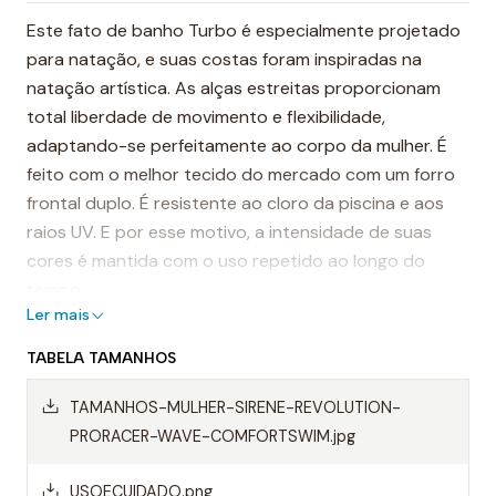
Este fato de banho Turbo é especialmente projetado
para natação, e suas costas foram inspiradas na
natação artística. As alças estreitas proporcionam
total liberdade de movimento e flexibilidade,
adaptando-se perfeitamente ao corpo da mulher. É
feito com o melhor tecido do mercado com um forro
frontal duplo. É resistente ao cloro da piscina e aos
raios UV. E por esse motivo, a intensidade de suas
cores é mantida com o uso repetido ao longo do
tempo.
Ler mais
É considerado um dos fatos de banho mais
TABELA TAMANHOS
resistentes do mundo.
TAMANHOS-MULHER-SIRENE-REVOLUTION-
Destaques:
PRORACER-WAVE-COMFORTSWIM.jpg
- Alças finas
USOECUIDADO.png