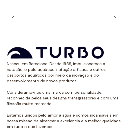
Muitos nadadores preferem a alça estreita durante o
treinamento ao ar livre quando expostos aos raios
solares. Dessa forma, evitam ter uma marca óbvia
devido ao bronzeado na pele.
*Este item é de tamanho menor do que o normal, por
isso recomendamos ir um tamanho maior do que o
habitual. No caso de compará-lo com o fato de banho
de alça larga Turbo, sugerimos optar por um tamanho
Nasceu em Barcelona. Desde 1959, impulsionamos a
menor, já que eles são um pouco maiores.
natação, o polo aquático, natação artística e outros
desportos aquáticos por meio da inovação e do
desenvolvimento de novos produtos.
Consideramo-nos uma marca com personalidade,
reconhecida pelos seus designs transgressores e com uma
filosofia muito marcada.
Estamos unidos pelo amor à água e somos incansáveis em
nossa missão de alcançar a excelência e a melhor qualidade
em tudo o que fazemos.