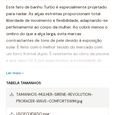
Este fato de banho Turbo é especialmente projetado
para nadar. As alças estreitas proporcionam total
liberdade de movimento e flexibilidade, adaptando-se
perfeitamente ao corpo da mulher. Ao cobrir menos o
ombro do que a alça larga, evita marcas
contrastantes de tons de pele devido à exposição
solar. É feito com o melhor tecido do mercado com
um forro frontal duplo. É resistente ao cloro da piscina
e aos raios UV. E por esse motivo, a intensidade de
suas cores é mantida com o uso repetido ao longo do
Ler mais
tempo.
TABELA TAMANHOS
É considerado um dos fatos de banho mais
resistentes do mundo.
TAMANHOS-MULHER-SIRENE-REVOLUTION-
PRORACER-WAVE-COMFORTSWIM.jpg
Destaques:
- Costuras reforçadas
USOECUIDADO.png