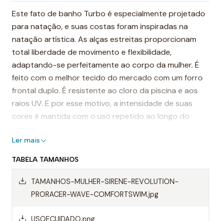
Este fato de banho Turbo é especialmente projetado
para natação, e suas costas foram inspiradas na
natação artística. As alças estreitas proporcionam
total liberdade de movimento e flexibilidade,
adaptando-se perfeitamente ao corpo da mulher. É
feito com o melhor tecido do mercado com um forro
frontal duplo. É resistente ao cloro da piscina e aos
raios UV. E por esse motivo, a intensidade de suas
cores é mantida com o uso repetido ao longo do
tempo.
Ler mais
É considerado um dos fatos de banho mais
TABELA TAMANHOS
resistentes do mundo.
TAMANHOS-MULHER-SIRENE-REVOLUTION-
Destaques:
PRORACER-WAVE-COMFORTSWIM.jpg
- Alças finas
USOECUIDADO.png