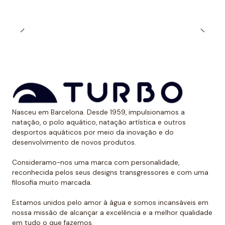
Muitos nadadores preferem a alça estreita durante o
treino ao ar livre quando expostos aos raios solares.
Dessa forma, evitam ter uma marca óbvia devido ao
bronzeado na pele.
*Este item é de tamanho menor do que o normal, por
isso recomendamos ir um tamanho maior do que o
habitual. No caso de compará-lo com o fato de banho
de alça larga Turbo, sugerimos optar por um tamanho
Nasceu em Barcelona. Desde 1959, impulsionamos a
natação, o polo aquático, natação artística e outros
menor, já que eles são um pouco maiores.
desportos aquáticos por meio da inovação e do
desenvolvimento de novos produtos.
Consideramo-nos uma marca com personalidade,
reconhecida pelos seus designs transgressores e com uma
filosofia muito marcada.
Estamos unidos pelo amor à água e somos incansáveis em
nossa missão de alcançar a excelência e a melhor qualidade
em tudo o que fazemos.