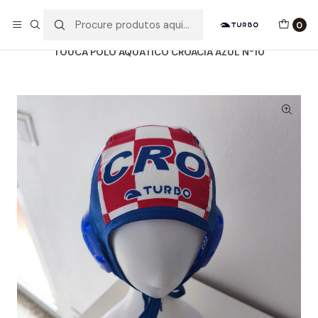
Envio grátis a partir de 60euros
0
Início
Catálogo
ACESSÓRIOS
TOUCAS WP
TOUCA POLO AQUÁTICO CROÁCIA AZUL Nº10