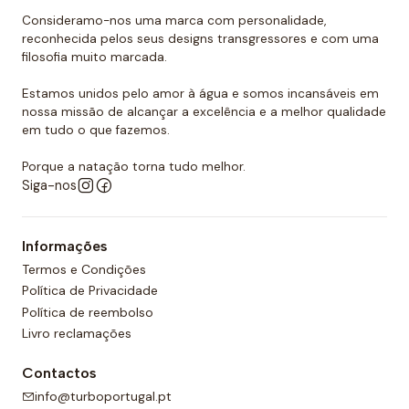
promover a sua resistência. É por todas essas razões
Consideramo-nos uma marca com personalidade,
que podemos dizer que as toucas de polo aquático
reconhecida pelos seus designs transgressores e com uma
filosofia muito marcada.
Turbo são as mais resistentes do mercado.
Estamos unidos pelo amor à água e somos incansáveis em
Quer comprar um touca de polo
nossa missão de alcançar a excelência e a melhor qualidade
aquático?
em tudo o que fazemos.
Você já encontrou a loja onde pode comprar todos
Porque a natação torna tudo melhor.
os equipamentos necessários para o polo aquático,
Siga-nos
desde toucas de piscina até fatos de banho
personalizados para sua equipa. O nosso material é
Informações
todo de alta qualidade e garante as melhores
Termos e Condições
condições para a prática de qualquer desporto
Política de Privacidade
aquático. Temos também uma grande variedade de
Política de reembolso
designs, cores e, claro, tamanhos. Confira nossa ampla
Livro reclamações
seleção de polo aquático! Você certamente
encontrará o que precisa entre a nossa gama de
Contactos
produtos.
info@turboportugal.pt