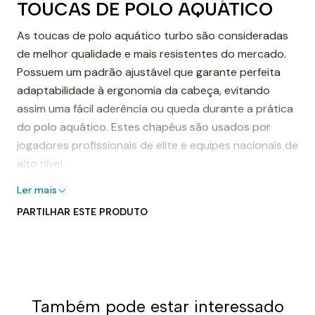
TOUCAS DE POLO AQUÁTICO
As toucas de polo aquático turbo são consideradas
de melhor qualidade e mais resistentes do mercado.
Possuem um padrão ajustável que garante perfeita
adaptabilidade à ergonomia da cabeça, evitando
assim uma fácil aderência ou queda durante a prática
do polo aquático. Estes chapéus são usados por
jogadores profissionais de elite e equipes nacionais de
alto nível.
Touca de polo aquático turbo
Ler mais
PARTILHAR ESTE PRODUTO
As toucas de polo aquático turbo são feitas com
costuras reforçadas para garantir maior durabilidade
e resistência ao desgaste após um longo tempo de
uso. Eles são resistentes ao cloro na água e, portanto,
podem ser usados por anos sem mostrar sinais de
Também pode estar interessado
uso.