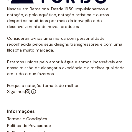
Também levamos em conta que o polo aquático é um
Nasceu em Barcelona. Desde 1959, impulsionamos a
desporto de contato e constante agarrar e puxar. É
natação, o polo aquático, natação artística e outros
por isso que todas as nossas toucas de polo
desportos aquáticos por meio da inovação e do
desenvolvimento de novos produtos.
aquático são feitas com costura dupla reforçada para
promover a sua resistência. É por todas essas razões
Consideramo-nos uma marca com personalidade,
que podemos dizer que as toucas de polo aquático
reconhecida pelos seus designs transgressores e com uma
filosofia muito marcada.
Turbo são as mais resistentes do mercado.
Estamos unidos pelo amor à água e somos incansáveis em
Quer comprar um touca de polo
nossa missão de alcançar a excelência e a melhor qualidade
aquático?
em tudo o que fazemos.
Você já encontrou a loja onde pode comprar todos
Porque a natação torna tudo melhor.
os equipamentos necessários para o polo aquático,
Siga-nos
desde toucas de piscina até fatos de banho
personalizados para sua equipa. O nosso material é
Informações
todo de alta qualidade e garante as melhores
Termos e Condições
condições para a prática de qualquer desporto
Política de Privacidade
aquático. Temos também uma grande variedade de