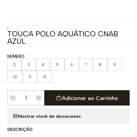
|
TOUCA POLO AQUÁTICO CNAB
AZUL
NÚMERO
2
3
4
5
6
7
8
9
10
11
12
Adicionar ao Carrinho
Quantidade
Mostrar stock de ubicaciones
DESCRIÇÃO