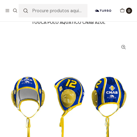
Envio grátis a partir de 60euros
0
Início
Catálogo
ACESSÓRIOS
TOUCAS WP
TOUCA POLO AQUÁTICO CNAB AZUL