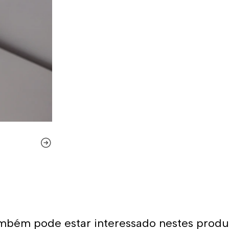
Da mesma forma, o protetor 
microperfurações que garant
Também levamos em conta qu
constante agarrar e puxar. 
são feitas com costura dupla
essas razões que podemos di
resistentes do mercado.
Quer comprar um 
Você já encontrou a loja o
para o polo aquático, desde
para sua equipa. O nosso mat
condições para a prática d
variedade de designs, cores 
aquático! Você certamente e
produtos.
mbém pode estar interessado nestes produ