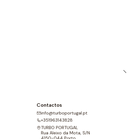
Contactos
info@turboportugal.pt
+351963143828
TURBO PORTUGAL
Rua Aleixo da Mota, S/N
4150-044 Porto