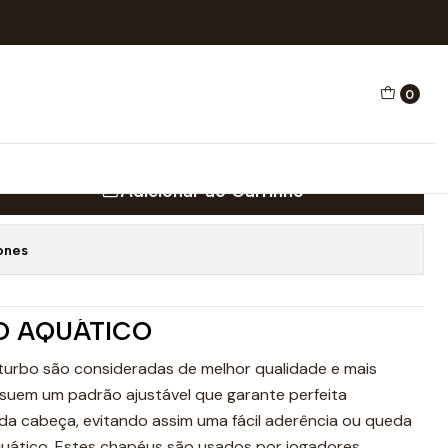
 BRANCA Nº2
0
 AQUÁTICO CROÁCIA
Adicionar ao Carrinho
ones
O AQUÁTICO
turbo são consideradas de melhor qualidade e mais
suem um padrão ajustável que garante perfeita
da cabeça, evitando assim uma fácil aderência ou queda
quático. Estes chapéus são usados por jogadores