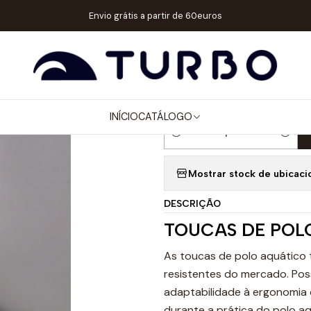
ogo
ACESSÓRIOS
TOUCAS WP
TOUCA POLO AQUÁTICO CROÁCIA
Envio grátis a partir de 60euros
|
TOUCA POLO
BRANCA Nº2
INÍCIO
CATÁLOGO
Quantidade
Mostrar stock de ubicaci
DESCRIÇÃO
TOUCAS DE POL
As toucas de polo aquático 
resistentes do mercado. Pos
adaptabilidade à ergonomia 
durante a prática do polo a