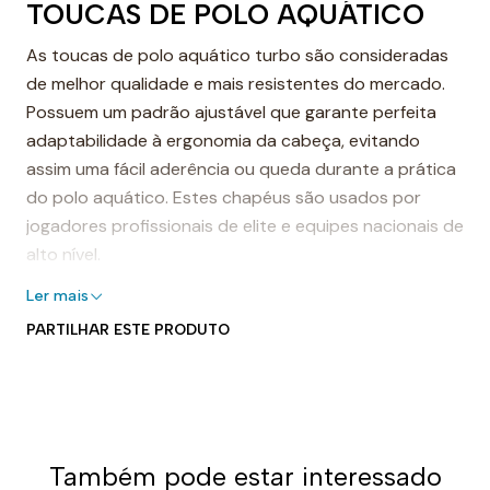
TOUCAS DE POLO AQUÁTICO
As toucas de polo aquático turbo são consideradas
de melhor qualidade e mais resistentes do mercado.
Possuem um padrão ajustável que garante perfeita
adaptabilidade à ergonomia da cabeça, evitando
assim uma fácil aderência ou queda durante a prática
do polo aquático. Estes chapéus são usados por
jogadores profissionais de elite e equipes nacionais de
alto nível.
Touca de polo aquático turbo
Ler mais
PARTILHAR ESTE PRODUTO
As toucas de polo aquático turbo são feitas com
costuras reforçadas para garantir maior durabilidade
e resistência ao desgaste após um longo tempo de
uso. Eles são resistentes ao cloro na água e, portanto,
podem ser usados por anos sem mostrar sinais de
Também pode estar interessado
uso.