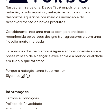
Também levamos em conta que o polo aquático é um
Nasceu em Barcelona. Desde 1959, impulsionamos a
desporto de contato e constante agarrar e puxar. É
natação, o polo aquático, natação artística e outros
por isso que todas as nossas toucas de polo
desportos aquáticos por meio da inovação e do
desenvolvimento de novos produtos.
aquático são feitas com costura dupla reforçada para
promover a sua resistência. É por todas essas razões
Consideramo-nos uma marca com personalidade,
que podemos dizer que as toucas de polo aquático
reconhecida pelos seus designs transgressores e com uma
filosofia muito marcada.
Turbo são as mais resistentes do mercado.
Estamos unidos pelo amor à água e somos incansáveis em
Quer comprar um touca de polo
nossa missão de alcançar a excelência e a melhor qualidade
aquático?
em tudo o que fazemos.
Você já encontrou a loja onde pode comprar todos
Porque a natação torna tudo melhor.
os equipamentos necessários para o polo aquático,
Siga-nos
desde toucas de piscina até fatos de banho
personalizados para sua equipa. O nosso material é
Informações
todo de alta qualidade e garante as melhores
Termos e Condições
condições para a prática de qualquer desporto
Política de Privacidade
aquático. Temos também uma grande variedade de