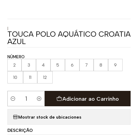
|
TOUCA POLO AQUÁTICO CROATIA
AZUL
NÚMERO
2
3
4
5
6
7
8
9
10
11
12
Adicionar ao Carrinho
Quantidade
Mostrar stock de ubicaciones
DESCRIÇÃO