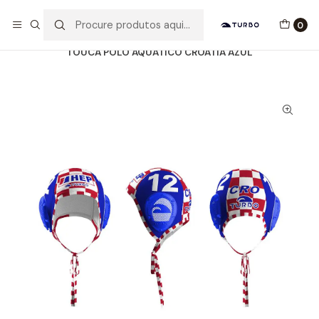
Envio grátis a partir de 60euros
0
Início
Catálogo
ACESSÓRIOS
TOUCAS WP
TOUCA POLO AQUÁTICO CROATIA AZUL