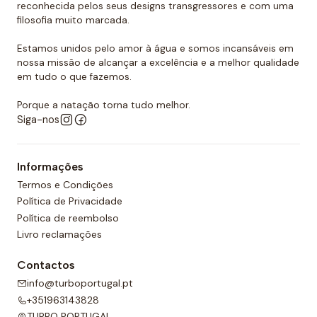
que podemos dizer que as toucas de polo aquático
reconhecida pelos seus designs transgressores e com uma
filosofia muito marcada.
Turbo são as mais resistentes do mercado.
Estamos unidos pelo amor à água e somos incansáveis em
Quer comprar um touca de polo
nossa missão de alcançar a excelência e a melhor qualidade
aquático?
em tudo o que fazemos.
Você já encontrou a loja onde pode comprar todos
Porque a natação torna tudo melhor.
os equipamentos necessários para o polo aquático,
Siga-nos
desde toucas de piscina até fatos de banho
personalizados para sua equipa. O nosso material é
Informações
todo de alta qualidade e garante as melhores
Termos e Condições
condições para a prática de qualquer desporto
Política de Privacidade
aquático. Temos também uma grande variedade de
Política de reembolso
designs, cores e, claro, tamanhos. Confira nossa ampla
Livro reclamações
seleção de polo aquático! Você certamente
encontrará o que precisa entre a nossa gama de
Contactos
produtos.
info@turboportugal.pt
+351963143828
TURBO PORTUGAL