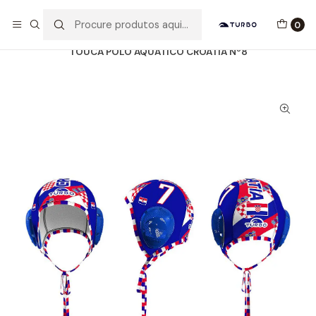
Envio grátis a partir de 60euros
0
Início
Catálogo
ACESSÓRIOS
TOUCAS WP
TOUCA POLO AQUÁTICO CROATIA Nº8