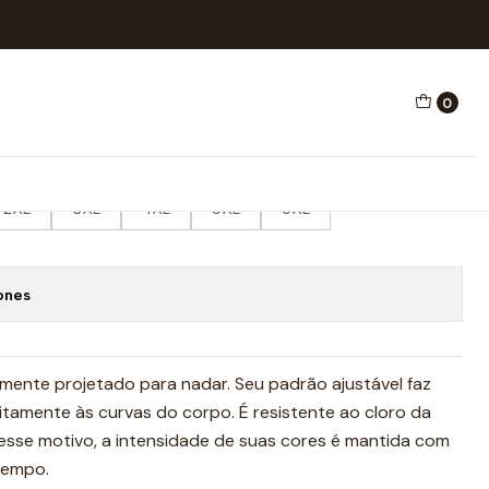
TAÇÃO WINTERING
0
NATAÇÃO WINTERING
ICO E NATAÇÃO
2XL
3XL
4XL
5XL
6XL
ones
lmente projetado para nadar. Seu padrão ajustável faz
itamente às curvas do corpo. É resistente ao cloro da
r esse motivo, a intensidade de suas cores é mantida com
tempo.