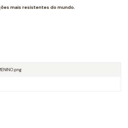
ções mais resistentes do mundo.
er PBT, 45% poliéster
ENINO.png
tica da natação como calção de treino. Graças à sua
rpo, não arrasta água ao nadar e torna-se uma opção
diário.
 semelhante ao de outras marcas e recomendamos
que é normalmente usado.