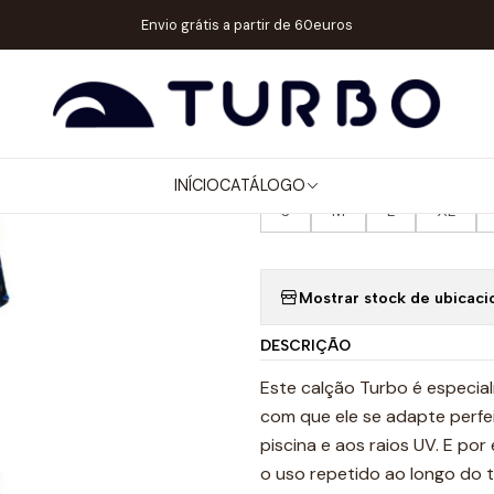
HOMEM / MENINO
CALÇÕES SUPERTANK NATAÇÃO
SUPERTANK NA
Envio grátis a partir de 60euros
|
SUPERTANK 
TAMANHOS HOMEM POLO AQUÁT
INÍCIO
CATÁLOGO
S
M
L
XL
Mostrar stock de ubicaci
DESCRIÇÃO
Este calção Turbo é especia
com que ele se adapte perfe
piscina e aos raios UV. E po
o uso repetido ao longo do 