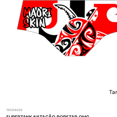
Ta
73004023