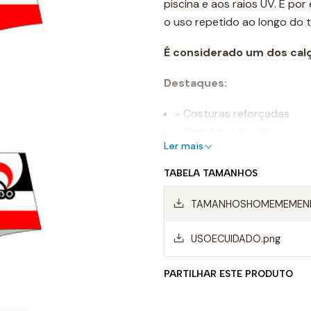
piscina e aos raios UV. E po
o uso repetido ao longo do 
É considerado um dos cal
Destaques:
- Costuras reforçadas
- Cordão ajustável
Ler mais
- Resistente ao cloro
- Cores de longa duração
TABELA TAMANHOS
- Composição: 55% poliést
TAMANHOSHOMEMEMENI
Uso recomendado:
USOECUIDADO.png
- Calção perfeito para a prá
grande adaptabilidade ao co
PARTILHAR ESTE PRODUTO
muito confortável para o uso 