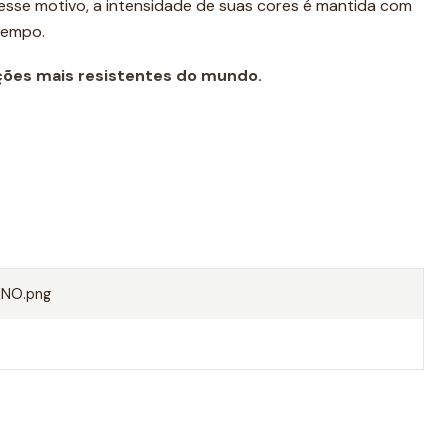
r esse motivo, a intensidade de suas cores é mantida com
tempo.
ções mais resistentes do mundo.
er PBT, 45% poliéster
NO.png
tica da natação como calção de treino. Graças à sua
rpo, não arrasta água ao nadar e torna-se uma opção
diário.