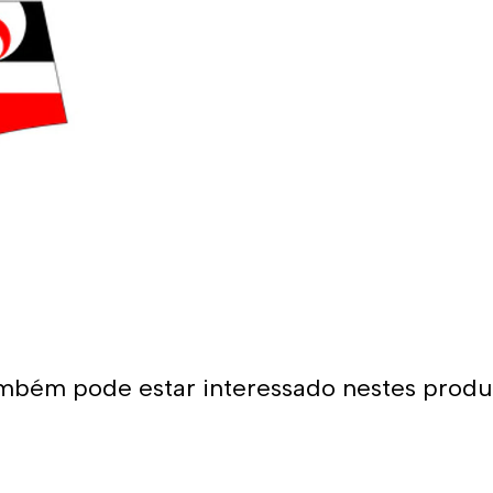
*Este item tem um tamanho
escolher o mesmo tamanho 
mbém pode estar interessado nestes produ