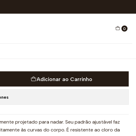
TAÇÃO MAORI SKIN
0
ATAÇÃO MAORI SKIN
ICO E NATAÇÃO
Adicionar ao Carrinho
ones
lmente projetado para nadar. Seu padrão ajustável faz
itamente às curvas do corpo. É resistente ao cloro da