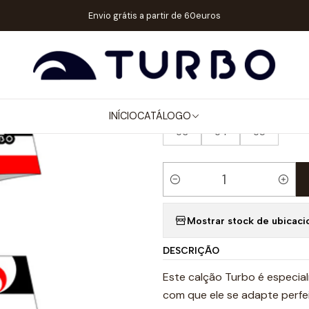
HOMEM / MENINO
CALÇÕES SUPERTANK NATAÇÃO
SUPERTANK NA
Envio grátis a partir de 60euros
|
SUPERTANK N
TAMANHOS MENINO POLO AQUÁT
INÍCIO
CATÁLOGO
03
04
05
Quantidade
Mostrar stock de ubicaci
DESCRIÇÃO
Este calção Turbo é especia
com que ele se adapte perfe