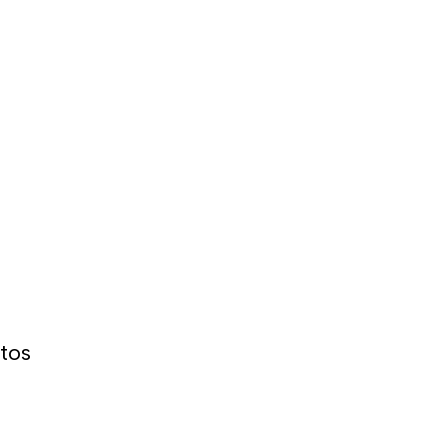
 semelhante ao de outras marcas e recomendamos
que é normalmente usado.
tos