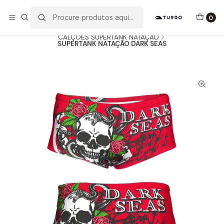
Envio grátis a partir de 60euros
0
Início
Catálogo
HOMEM / MENINO
CALÇÕES SUPERTANK NATAÇÃO
SUPERTANK NATAÇÃO DARK SEAS