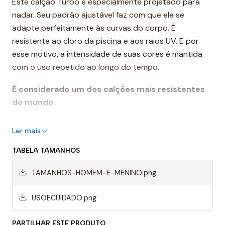
Este calção Turbo é especialmente projetado para
nadar. Seu padrão ajustável faz com que ele se
adapte perfeitamente às curvas do corpo. É
resistente ao cloro da piscina e aos raios UV. E por
esse motivo, a intensidade de suas cores é mantida
com o uso repetido ao longo do tempo.
É considerado um dos calções mais resistentes
do mundo.
Destaques:
Ler mais
- Costuras reforçadas
TABELA TAMANHOS
- Cordão ajustável
- Resistente ao cloro
TAMANHOS-HOMEM-E-MENINO.png
- Cores de longa duração
- Composição: 55% poliéster PBT, 45% poliéster
USOECUIDADO.png
Uso recomendado:
PARTILHAR ESTE PRODUTO