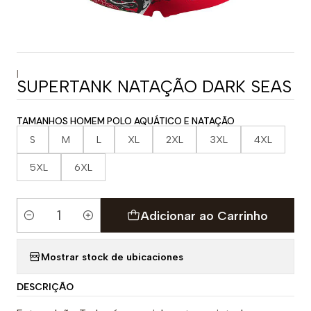
|
SUPERTANK NATAÇÃO DARK SEAS
TAMANHOS HOMEM POLO AQUÁTICO E NATAÇÃO
S
M
L
XL
2XL
3XL
4XL
5XL
6XL
Adicionar ao Carrinho
Quantidade
Mostrar stock de ubicaciones
DESCRIÇÃO