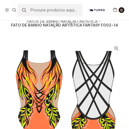
Envio grátis a partir de 60euros
0
Início
Catálogo
MULHER / MENINA
FATOS DE BANHO NATAÇÃO ARTÍSTICA
FATO DE BANHO NATAÇÃO ARTÍSTICA FANTASY F002-14