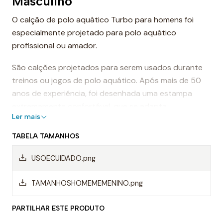
Masculino
O calção de polo aquático Turbo para homens foi
especialmente projetado para polo aquático
profissional ou amador.
São calções projetados para serem usados durante
treinos ou jogos de polo aquático. Após mais de 50
anos de experiência, foi desenhada uma estampa
extremamente confortável, que se adapta
Ler mais
perfeitamente ao corpo, proporcionando conforto e
sensação de leveza.
TABELA TAMANHOS
Dessa forma, os calções de polo aquático facilitam a
USOECUIDADO.png
mobilidade na água, evitando o arrasto da água e
permitindo um movimento mais rápido ao nadar.
TAMANHOSHOMEMEMENINO.png
Mas, sem dúvida, os calções Turbo são da melhor
PARTILHAR ESTE PRODUTO
qualidade, sempre utilizando materiais da mais alta