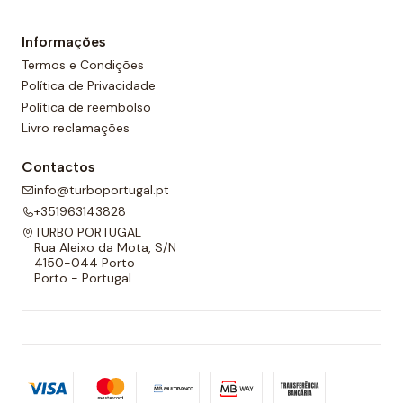
um forro completo na frente e nas costas e um
Informações
cordão ajustável para melhor adaptabilidade.
Termos e Condições
Política de Privacidade
Política de reembolso
Livro reclamações
Contactos
info@turboportugal.pt
+351963143828
TURBO PORTUGAL
Rua Aleixo da Mota, S/N
4150-044 Porto
Porto - Portugal