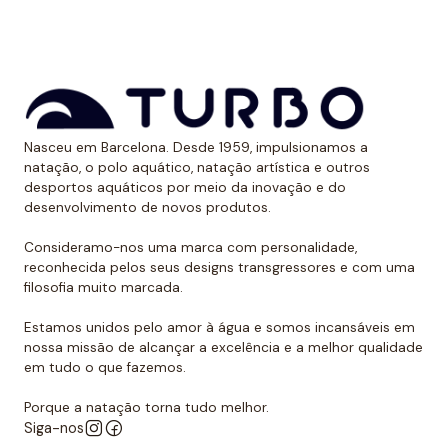
aos raios UV.
Dessa forma, as cores mantêm sua vitalidade por
muito tempo sem sofrer desgaste.
Uso recomendado de calção para
Nasceu em Barcelona. Desde 1959, impulsionamos a
polo aquático
natação, o polo aquático, natação artística e outros
desportos aquáticos por meio da inovação e do
Da Turbo recomendamos usar o calção para praticar
desenvolvimento de novos produtos.
polo aquático ou treinar natação. Como se encaixa
perfeitamente no corpo, dificulta que o jogador de
Consideramo-nos uma marca com personalidade,
reconhecida pelos seus designs transgressores e com uma
polo aquático seja agarrado pelos rivais, algo de vital
filosofia muito marcada.
importância. Além disso, nossos calções não arrastam
água durante o movimento, melhorando a mobilidade
Estamos unidos pelo amor à água e somos incansáveis em
do homem que os usa. É por isso que eles podem ser
nossa missão de alcançar a excelência e a melhor qualidade
em tudo o que fazemos.
usados sem qualquer problema para natação ou
desportos aquáticos semelhantes.
Porque a natação torna tudo melhor.
Siga-nos
Além disso, todos os calções de polo aquático têm