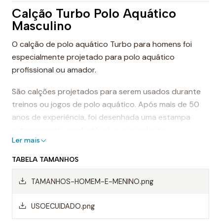
Calção Turbo Polo Aquático
Masculino
O calção de polo aquático Turbo para homens foi
especialmente projetado para polo aquático
profissional ou amador.
São calções projetados para serem usados durante
treinos ou jogos de polo aquático. Após mais de 50
anos de experiência, foi desenhada uma estampa
extremamente confortável, que se adapta
Ler mais
perfeitamente ao corpo, proporcionando conforto e
sensação de leveza.
TABELA TAMANHOS
Dessa forma, os calções de polo aquático facilitam a
TAMANHOS-HOMEM-E-MENINO.png
mobilidade na água, evitando o arrasto da água e
permitindo um movimento mais rápido ao nadar.
USOECUIDADO.png