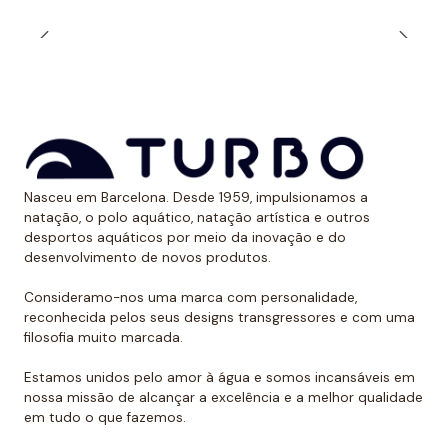
durabilidade ao longo do tempo. Além, é claro, de
calções projetados para serem resistentes ao cloro e
aos raios UV.
Dessa forma, as cores mantêm sua vitalidade por
muito tempo sem sofrer desgaste.
Uso recomendado de calção para
Nasceu em Barcelona. Desde 1959, impulsionamos a
polo aquático
natação, o polo aquático, natação artística e outros
desportos aquáticos por meio da inovação e do
Da Turbo recomendamos usar o calção para praticar
desenvolvimento de novos produtos.
polo aquático ou treinar natação. Como se encaixa
perfeitamente no corpo, dificulta que o jogador de
Consideramo-nos uma marca com personalidade,
reconhecida pelos seus designs transgressores e com uma
polo aquático seja agarrado pelos rivais, algo de vital
filosofia muito marcada.
importância. Além disso, nossos calções não arrastam
água durante o movimento, melhorando a mobilidade
Estamos unidos pelo amor à água e somos incansáveis em
do homem que os usa. É por isso que eles podem ser
nossa missão de alcançar a excelência e a melhor qualidade
em tudo o que fazemos.
usados sem qualquer problema para natação ou