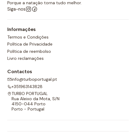
desportos aquáticos semelhantes.
Porque a natação torna tudo melhor.
Siga-nos
Além disso, todos os calções de polo aquático têm
um forro completo na frente e nas costas e um
Informações
cordão ajustável para melhor adaptabilidade.
Termos e Condições
Política de Privacidade
Política de reembolso
Livro reclamações
Contactos
info@turboportugal.pt
+351963143828
TURBO PORTUGAL
Rua Aleixo da Mota, S/N
4150-044 Porto
Porto - Portugal