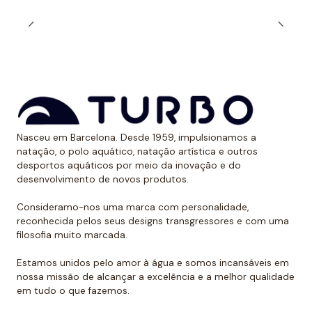
durabilidade ao longo do tempo. Além, é claro, de
calções projetados para serem resistentes ao cloro e
aos raios UV.
Dessa forma, as cores mantêm sua vitalidade por
muito tempo sem sofrer desgaste.
Uso recomendado de calção para
Nasceu em Barcelona. Desde 1959, impulsionamos a
polo aquático
natação, o polo aquático, natação artística e outros
desportos aquáticos por meio da inovação e do
Da Turbo recomendamos usar o calção para praticar
desenvolvimento de novos produtos.
polo aquático ou treinar natação. Como se encaixa
perfeitamente no corpo, dificulta que o jogador de
Consideramo-nos uma marca com personalidade,
reconhecida pelos seus designs transgressores e com uma
polo aquático seja agarrado pelos rivais, algo de vital
filosofia muito marcada.
importância. Além disso, nossos calções não arrastam
água durante o movimento, melhorando a mobilidade
Estamos unidos pelo amor à água e somos incansáveis em
do homem que os usa. É por isso que eles podem ser
nossa missão de alcançar a excelência e a melhor qualidade
em tudo o que fazemos.
usados sem qualquer problema para natação ou