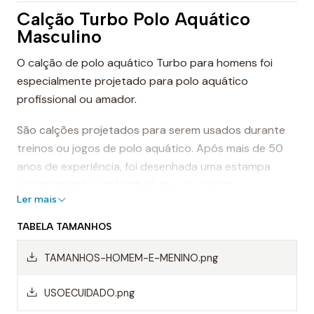
Calção Turbo Polo Aquático
Masculino
O calção de polo aquático Turbo para homens foi
especialmente projetado para polo aquático
profissional ou amador.
São calções projetados para serem usados durante
treinos ou jogos de polo aquático. Após mais de 50
anos de experiência, foi desenhada uma estampa
extremamente confortável, que se adapta
Ler mais
perfeitamente ao corpo, proporcionando conforto e
sensação de leveza.
TABELA TAMANHOS
Dessa forma, os calções de polo aquático facilitam a
TAMANHOS-HOMEM-E-MENINO.png
mobilidade na água, evitando o arrasto da água e
permitindo um movimento mais rápido ao nadar.
USOECUIDADO.png