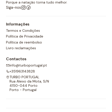
desportos aquáticos semelhantes.
Porque a natação torna tudo melhor.
Siga-nos
Além disso, todos os calções de polo aquático têm
um forro completo na frente e nas costas e um
Informações
cordão ajustável para melhor adaptabilidade.
Termos e Condições
Política de Privacidade
Política de reembolso
Livro reclamações
Contactos
info@turboportugal.pt
+351963143828
TURBO PORTUGAL
Rua Aleixo da Mota, S/N
4150-044 Porto
Porto - Portugal