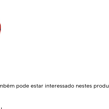
do traje ao corpo e sua erg
É por isso que os calções d
com os melhores materiais,
camada de tecido para promo
calções projetados para sere
Dessa forma, as cores mantê
Uso recomendado 
Da Turbo recomendamos usar 
natação. Como se encaixa pe
aquático seja agarrado pelos 
calções não arrastam água 
mbém pode estar interessado nestes produ
homem que os usa. É por is
para natação ou desportos 
Além disso, todos os calçõe