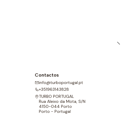
l para melhor adaptabilidade.
Contactos
info@turboportugal.pt
+351963143828
TURBO PORTUGAL
Rua Aleixo da Mota, S/N
4150-044 Porto
Porto - Portugal