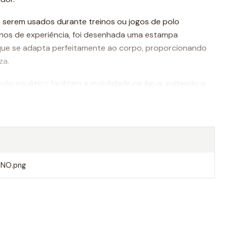
 serem usados durante treinos ou jogos de polo
nos de experiência, foi desenhada uma estampa
que se adapta perfeitamente ao corpo, proporcionando
za.
olo aquático facilitam a mobilidade na água, evitando o
o um movimento mais rápido ao nadar.
Turbo são da melhor qualidade, sempre utilizando
dade do mercado.
lhores calções do mundo.
NO.png
e um calção masculino Turbo polo
o para polo aquático profissional deve ser da mais alta
tecido anticloro. A qualidade dos materiais, a aderência