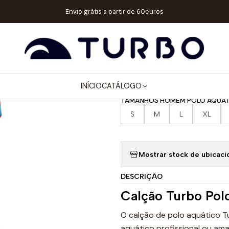
M / MENINO
CALÇÕES WP / NATAÇÃO
CALÇÃO POLO AQUÁTICO E
Envio grátis a partir de 60euros
|
CALÇÃO POL
FRESH SKULL
INÍCIO
CATÁLOGO
TAMANHOS HOMEM POLO AQUÁT
S
M
L
XL
Mostrar stock de ubicaci
DESCRIÇÃO
Calção Turbo Pol
O calção de polo aquático T
aquático profissional ou ama