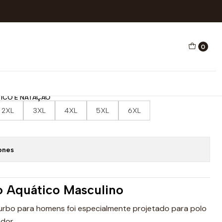
 NATAÇÃO FRESH SKULL
0
O AQUÁTICO E NATAÇÃO
ICO E NATAÇÃO
2XL
3XL
4XL
5XL
6XL
ones
o Aquático Masculino
urbo para homens foi especialmente projetado para polo
dor.