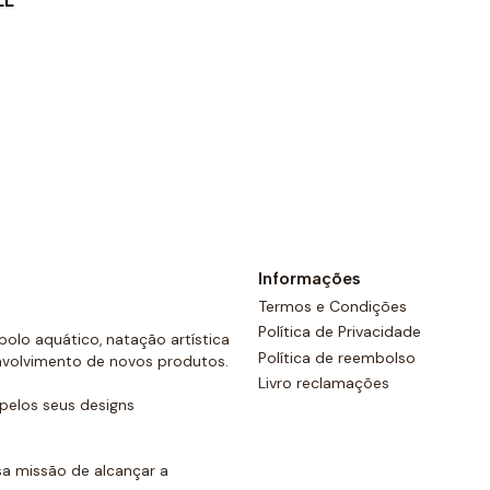
LL
costas e um cordão ajustáve
Ver opções
Informações
Termos e Condições
Política de Privacidade
olo aquático, natação artística
Política de reembolso
nvolvimento de novos produtos.
Livro reclamações
elos seus designs
a missão de alcançar a