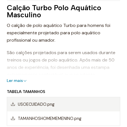
Calção Turbo Polo Aquático
Masculino
O calção de polo aquático Turbo para homens foi
especialmente projetado para polo aquático
profissional ou amador.
São calções projetados para serem usados durante
treinos ou jogos de polo aquático. Após mais de 50
anos de experiência, foi desenhada uma estampa
extremamente confortável, que se adapta
Ler mais
perfeitamente ao corpo, proporcionando conforto e
sensação de leveza.
TABELA TAMANHOS
Dessa forma, os calções de polo aquático facilitam a
USOECUIDADO.png
mobilidade na água, evitando o arrasto da água e
permitindo um movimento mais rápido ao nadar.
TAMANHOSHOMEMEMENINO.png