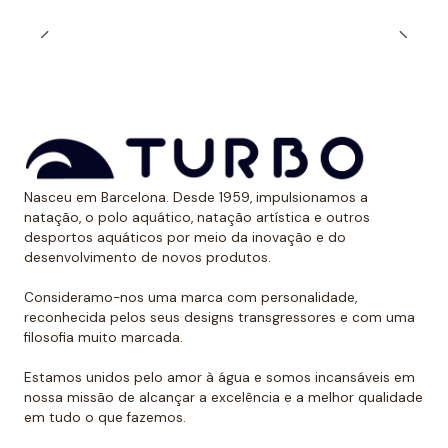
durabilidade ao longo do tempo. Além, é claro, de
calções projetados para serem resistentes ao cloro e
aos raios UV.
Dessa forma, as cores mantêm sua vitalidade por
muito tempo sem sofrer desgaste.
Uso recomendado de calção para
Nasceu em Barcelona. Desde 1959, impulsionamos a
polo aquático
natação, o polo aquático, natação artística e outros
desportos aquáticos por meio da inovação e do
Da Turbo recomendamos usar o calção para praticar
desenvolvimento de novos produtos.
polo aquático ou treinar natação. Como se encaixa
perfeitamente no corpo, dificulta que o jogador de
Consideramo-nos uma marca com personalidade,
reconhecida pelos seus designs transgressores e com uma
polo aquático seja agarrado pelos rivais, algo de vital
filosofia muito marcada.
importância. Além disso, nossos calções não arrastam
água durante o movimento, melhorando a mobilidade
Estamos unidos pelo amor à água e somos incansáveis em
do homem que os usa. É por isso que eles podem ser
nossa missão de alcançar a excelência e a melhor qualidade
em tudo o que fazemos.
usados sem qualquer problema para natação ou