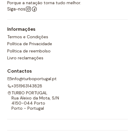
desportos aquáticos semelhantes.
Porque a natação torna tudo melhor.
Siga-nos
Além disso, todos os calções de polo aquático têm
um forro completo na frente e nas costas e um
Informações
cordão ajustável para melhor adaptabilidade.
Termos e Condições
Política de Privacidade
Política de reembolso
Livro reclamações
Contactos
info@turboportugal.pt
+351963143828
TURBO PORTUGAL
Rua Aleixo da Mota, S/N
4150-044 Porto
Porto - Portugal