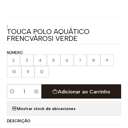
|
TOUCA POLO AQUÁTICO
FRENCVÁROSI VERDE
NÚMERO
2
3
4
5
6
7
8
9
10
11
12
Adicionar ao Carrinho
Quantidade
Mostrar stock de ubicaciones
DESCRIÇÃO