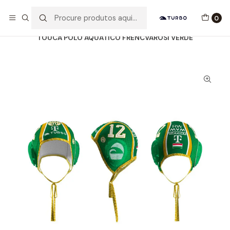
Envio grátis a partir de 60euros
0
Início
Catálogo
ACESSÓRIOS
TOUCAS WP
TOUCA POLO AQUÁTICO FRENCVÁROSI VERDE