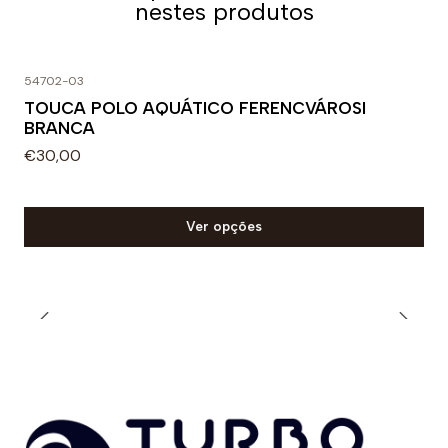
nestes produtos
Os protetores laterais são projetados para proteger
o ouvido de um possível golpe, mantendo uma
54702-03
acústica perfeita que favorece a comunicação com os
TOUCA POLO AQUÁTICO FERENCVÁROSI
membros da equipe durante a prática de polo
BRANCA
aquático.
€30,00
As toucas de polo aquático mais
resistentes
Ver opções
As toucas de polo aquático turbo utilizam os
melhores materiais do mercado. Qualidade é a nossa
premissa e damos grande importância a ela. É por isso
que eles são feitos com o melhor tecido PBT.
Da mesma forma, o protetor auricular é composto por
material termoplástico com microperfurações que
garantem resistência absoluta.