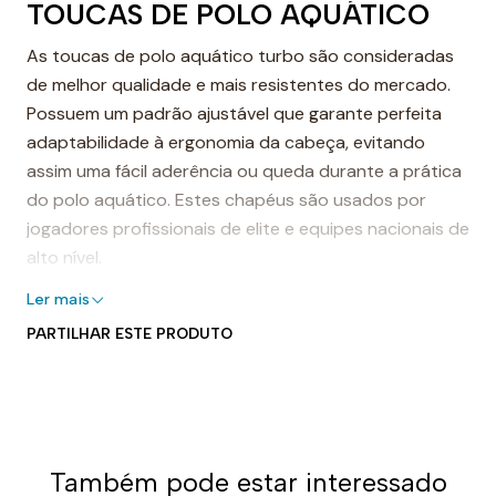
TOUCAS DE POLO AQUÁTICO
As toucas de polo aquático turbo são consideradas
de melhor qualidade e mais resistentes do mercado.
Possuem um padrão ajustável que garante perfeita
adaptabilidade à ergonomia da cabeça, evitando
assim uma fácil aderência ou queda durante a prática
do polo aquático. Estes chapéus são usados por
jogadores profissionais de elite e equipes nacionais de
alto nível.
Touca de polo aquático turbo
Ler mais
PARTILHAR ESTE PRODUTO
As toucas de polo aquático turbo são feitas com
costuras reforçadas para garantir maior durabilidade
e resistência ao desgaste após um longo tempo de
uso. Eles são resistentes ao cloro na água e, portanto,
podem ser usados por anos sem mostrar sinais de
Também pode estar interessado
uso.