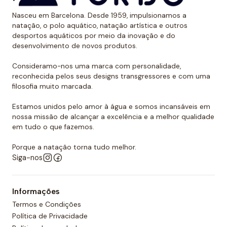
Também levamos em conta que o polo aquático é um
Nasceu em Barcelona. Desde 1959, impulsionamos a
desporto de contato e constante agarrar e puxar. É
natação, o polo aquático, natação artística e outros
por isso que todas as nossas toucas de polo
desportos aquáticos por meio da inovação e do
desenvolvimento de novos produtos.
aquático são feitas com costura dupla reforçada para
promover a sua resistência. É por todas essas razões
Consideramo-nos uma marca com personalidade,
que podemos dizer que as toucas de polo aquático
reconhecida pelos seus designs transgressores e com uma
filosofia muito marcada.
Turbo são as mais resistentes do mercado.
Estamos unidos pelo amor à água e somos incansáveis em
Quer comprar um touca de polo
nossa missão de alcançar a excelência e a melhor qualidade
aquático?
em tudo o que fazemos.
Você já encontrou a loja onde pode comprar todos
Porque a natação torna tudo melhor.
os equipamentos necessários para o polo aquático,
Siga-nos
desde toucas de piscina até fatos de banho
personalizados para sua equipa. O nosso material é
Informações
todo de alta qualidade e garante as melhores
Termos e Condições
condições para a prática de qualquer desporto
Política de Privacidade
aquático. Temos também uma grande variedade de