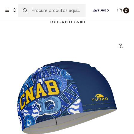
Envio grátis a partir de 60euros
0
Início
Catálogo
ACESSÓRIOS
TOUCAS TECIDO
TOUCA PBT CNAB