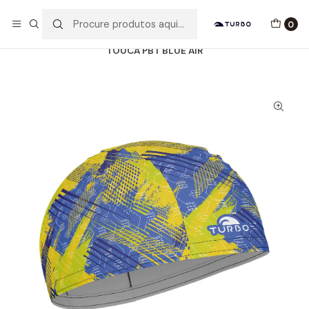
Envio grátis a partir de 60euros
0
Início
Catálogo
ACESSÓRIOS
TOUCAS TECIDO
TOUCA PBT BLUE AIR