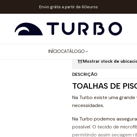
CESSÓRIOS
TOALHAS MICROFIBRA
TOALHA ALGODÃO - MICROFIBR
Envio grátis a partir de 60euros
|
TOALHA ALGO
(145X100) W
INÍCIO
CATÁLOGO
Mostrar stock de ubicaci
DESCRIÇÃO
TOALHAS DE PIS
Na Turbo existe uma grande 
necessidades.
Na Turbo podemos assegurar
possível. O tecido de microfi
permitindo assim secagem ráp