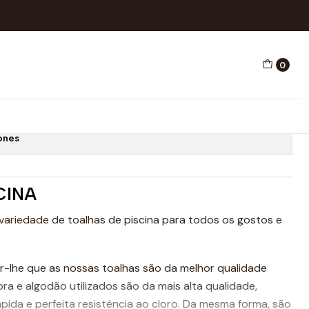
A (145X100) WP DAM
0
DÃO - MICROFIBRA
P DAM
ones
CINA
variedade de toalhas de piscina para todos os gostos e
-lhe que as nossas toalhas são da melhor qualidade
bra e algodão utilizados são da mais alta qualidade,
ida e perfeita resistência ao cloro. Da mesma forma, são