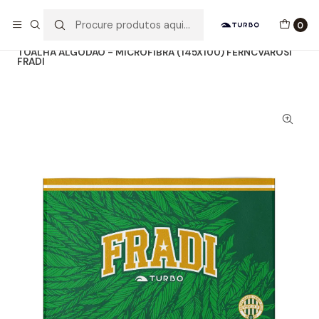
Envio grátis a partir de 60euros
0
Início
Catálogo
ACESSÓRIOS
TOALHAS MICROFIBRA
TOALHA ALGODÃO - MICROFIBRA (145X100) FERNCVÁROSI
FRADI