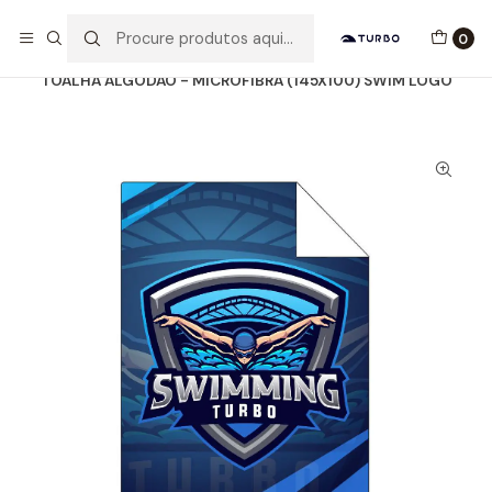
Envio grátis a partir de 60euros
0
Início
Catálogo
ACESSÓRIOS
TOALHAS MICROFIBRA
TOALHA ALGODÃO - MICROFIBRA (145X100) SWIM LOGO