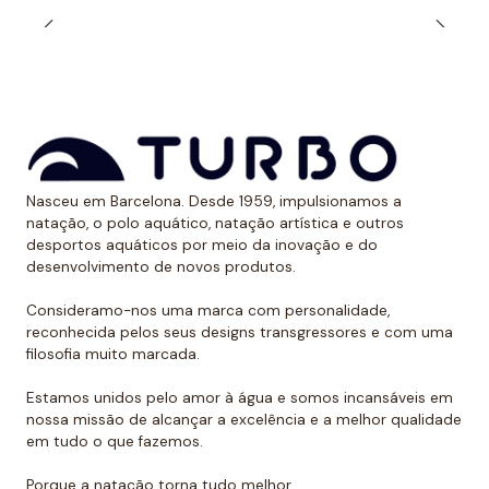
●
Zíper traseiro com sistema zip-log
. Esse tipo de
zíper garante segurança e estabilidade na estampa
do maiô.
●
Linha frontal completa
. O forro frontal oferece
uma grande sensação de conforto, mas ser apertado
não permite que a água se arraste ao nadar, por isso
Nasceu em Barcelona. Desde 1959, impulsionamos a
ajuda você a nadar mais rápido.
natação, o polo aquático, natação artística e outros
desportos aquáticos por meio da inovação e do
desenvolvimento de novos produtos.
Consideramo-nos uma marca com personalidade,
reconhecida pelos seus designs transgressores e com uma
filosofia muito marcada.
Estamos unidos pelo amor à água e somos incansáveis em
nossa missão de alcançar a excelência e a melhor qualidade
em tudo o que fazemos.
Porque a natação torna tudo melhor.