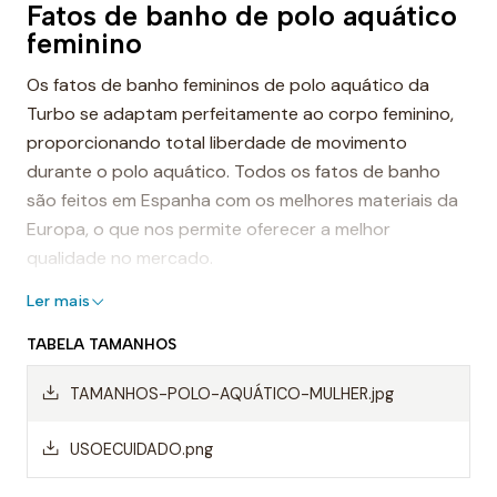
Fatos de banho de polo aquático
feminino
Os fatos de banho femininos de polo aquático da
Turbo se adaptam perfeitamente ao corpo feminino,
proporcionando total liberdade de movimento
durante o polo aquático. Todos os fatos de banho
são feitos em Espanha com os melhores materiais da
Europa, o que nos permite oferecer a melhor
qualidade no mercado.
Ler mais
Considerado o melhor fato de banho de polo
aquático do mundo, este modelo é a escolha ideal
TABELA TAMANHOS
tanto para treinos quanto para competições do mais
alto nível. É o fato de banho de referência para as
TAMANHOS-POLO-AQUÁTICO-MULHER.jpg
grandes seleções como a seleção da Espanha,
Estados Unidos, Croácia, entre muitas outras.
USOECUIDADO.png