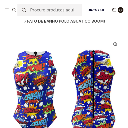
Envio grátis a partir de 60euros
0
Início
Catálogo
MULHER / MENINA
FATOS DE BANHO WP
FATO DE BANHO POLO AQUÁTICO BOOM!