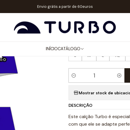
HOMEM / MENINO
CALÇÕES SUPERTANK NATAÇÃO
SUPERTANK NAT
Envio grátis a partir de 60euros
|
SUPERTANK N
TAMANHOS HOMEM POLO AQUÁT
INÍCIO
CATÁLOGO
S
M
L
XL
Quantidade
Mostrar stock de ubicaci
DESCRIÇÃO
Este calção Turbo é especia
com que ele se adapte perfe