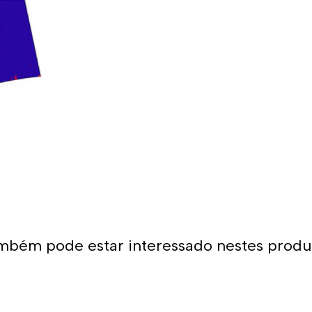
*Este item tem um tamanho
escolher o mesmo tamanho 
mbém pode estar interessado nestes produ