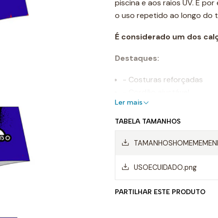
piscina e aos raios UV. E po
o uso repetido ao longo do 
É considerado um dos cal
Destaques:
- Costuras reforçadas
- Cordão ajustável
Ler mais
- Resistente ao cloro
- Cores de longa duração
TABELA TAMANHOS
- Composição: 55% poliést
TAMANHOSHOMEMEMENI
Uso recomendado:
USOECUIDADO.png
- Calção perfeito para a prá
grande adaptabilidade ao co
PARTILHAR ESTE PRODUTO
muito confortável para o uso 