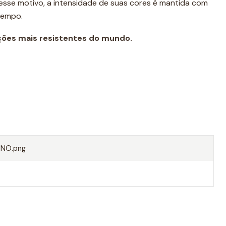
r esse motivo, a intensidade de suas cores é mantida com
tempo.
ções mais resistentes do mundo.
er PBT, 45% poliéster
NO.png
tica da natação como calção de treino. Graças à sua
rpo, não arrasta água ao nadar e torna-se uma opção
diário.