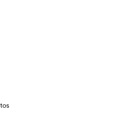
 semelhante ao de outras marcas e recomendamos
que é normalmente usado.
tos