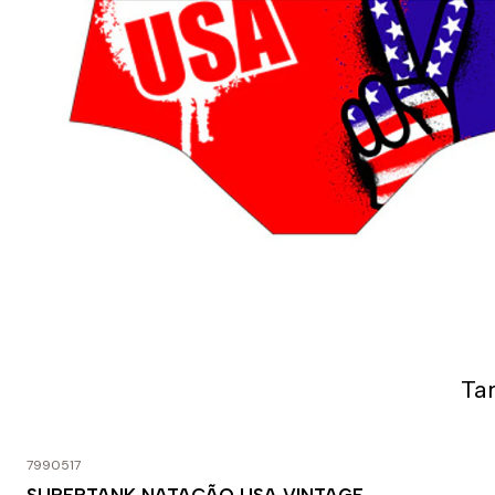
Ta
7990517