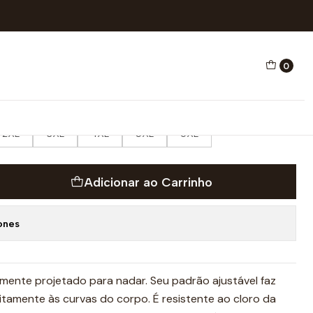
AÇÃO USA VICTORY
0
ATAÇÃO USA VICTORY
ICO E NATAÇÃO
2XL
3XL
4XL
5XL
6XL
Adicionar ao Carrinho
ones
lmente projetado para nadar. Seu padrão ajustável faz
itamente às curvas do corpo. É resistente ao cloro da