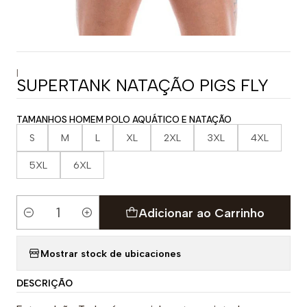
|
SUPERTANK NATAÇÃO PIGS FLY
TAMANHOS HOMEM POLO AQUÁTICO E NATAÇÃO
S
M
L
XL
2XL
3XL
4XL
5XL
6XL
Adicionar ao Carrinho
Quantidade
Mostrar stock de ubicaciones
DESCRIÇÃO