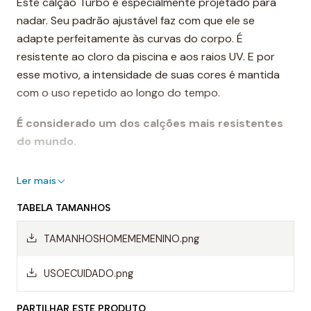
Este calção Turbo é especialmente projetado para
nadar. Seu padrão ajustável faz com que ele se
adapte perfeitamente às curvas do corpo. É
resistente ao cloro da piscina e aos raios UV. E por
esse motivo, a intensidade de suas cores é mantida
com o uso repetido ao longo do tempo.
É considerado um dos calções mais resistentes
do mundo.
Destaques:
Ler mais
- Costuras reforçadas
TABELA TAMANHOS
- Cordão ajustável
- Resistente ao cloro
TAMANHOSHOMEMEMENINO.png
- Cores de longa duração
- Composição: 55% poliéster PBT, 45% poliéster
USOECUIDADO.png
Uso recomendado:
PARTILHAR ESTE PRODUTO