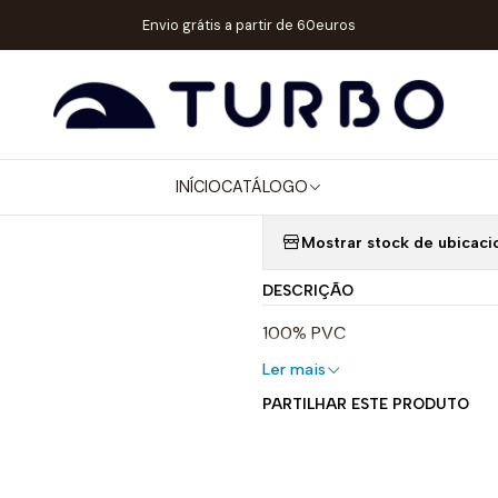
Catálogo
ACESSÓRIOS
PORTACHAVES
PORTACHAVES BOLA CR
Envio grátis a partir de 60euros
|
PORTACHAVE
INÍCIO
CATÁLOGO
Quantidade
Mostrar stock de ubicaci
DESCRIÇÃO
100% PVC
Ler mais
PARTILHAR ESTE PRODUTO