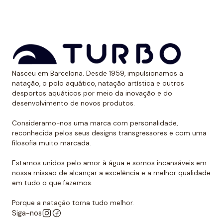
*Este item é de tamanho menor do que o normal, por
isso recomendamos ir um tamanho maior do que o
habitual. No caso de compará-lo com o fato de banho
Turbo com alças finas, sugerimos optar por um
Nasceu em Barcelona. Desde 1959, impulsionamos a
tamanho maior, já que são um pouco menores.
natação, o polo aquático, natação artística e outros
desportos aquáticos por meio da inovação e do
desenvolvimento de novos produtos.
Consideramo-nos uma marca com personalidade,
reconhecida pelos seus designs transgressores e com uma
filosofia muito marcada.
Estamos unidos pelo amor à água e somos incansáveis em
nossa missão de alcançar a excelência e a melhor qualidade
em tudo o que fazemos.
Porque a natação torna tudo melhor.
Siga-nos