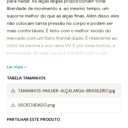
para nadar. As alças largas proporcionam total
liberdade de movimento e, ao mesmo tempo, um
suporte melhor do que as alças finas. Além disso, eles
não colocam tanta pressão no corpo e podem ser
mais confortáveis. É feito com o melhor tecido do
mercado com um forro frontal duplo. É resistente ao
cloro da piscina e aos raios UV. E por esse motivo, a
intensidade de suas cores é mantida com o uso
repetido ao longo do tempo.
Ler mais
É considerado, por muitos, o fato de banho mais
TABELA TAMANHOS
resistente do mundo.
TAMANHOS-MULHER-ALÇALARGA-BRASILEIRO.jpg
Destaques:
- Costuras reforçadas
USOECUIDADO.png
-Alças de ombro largas
PARTILHAR ESTE PRODUTO