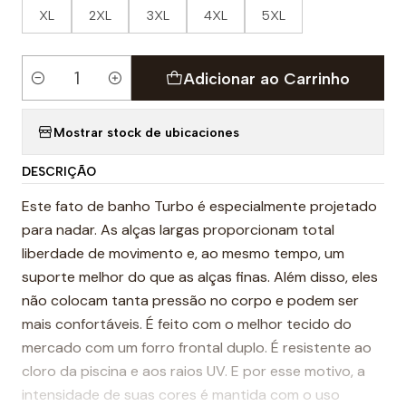
XL
2XL
3XL
4XL
5XL
Adicionar ao Carrinho
Quantidade
Mostrar stock de ubicaciones
DESCRIÇÃO
Este fato de banho Turbo é especialmente projetado
para nadar. As alças largas proporcionam total
liberdade de movimento e, ao mesmo tempo, um
suporte melhor do que as alças finas. Além disso, eles
não colocam tanta pressão no corpo e podem ser
mais confortáveis. É feito com o melhor tecido do
mercado com um forro frontal duplo. É resistente ao
cloro da piscina e aos raios UV. E por esse motivo, a
intensidade de suas cores é mantida com o uso