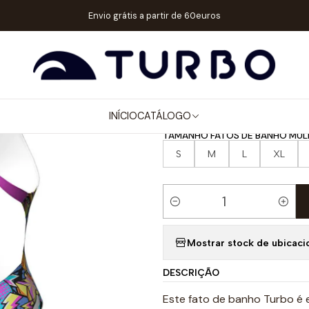
/ MENINA
FATOS DE BANHO ALÇA LARGA
FATO DE BANHO NATAÇÃ
Envio grátis a partir de 60euros
|
FATO DE BAN
COMIC KAN
INÍCIO
CATÁLOGO
TAMANHO FATOS DE BANHO MUL
S
M
L
XL
Quantidade
Mostrar stock de ubicaci
DESCRIÇÃO
Este fato de banho Turbo é 