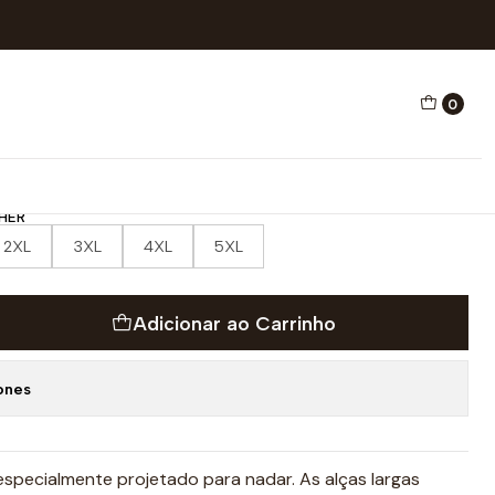
O ALÇA LARGA COMIC KAN
0
HO NATAÇÃO ALÇA LARGA
HER
2XL
3XL
4XL
5XL
Adicionar ao Carrinho
ones
especialmente projetado para nadar. As alças largas