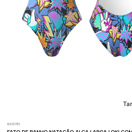
Ta
8313781