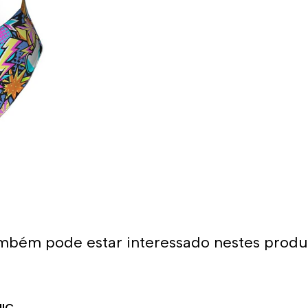
- Composição: 55% poliéster
Uso recomendado:
- Fato de banho perfeito pa
Graças à sua grande adaptab
uma opção muito confortável
A alça larga coloca menos p
se encaixar muito bem.
*Este item é de tamanho me
tamanho maior do que o hab
mbém pode estar interessado nestes produ
com alças finas, sugerimos 
menores.