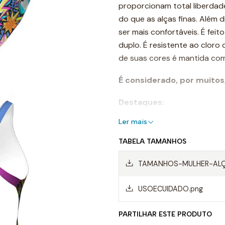
proporcionam total liberda
do que as alças finas. Além
ser mais confortáveis. É fei
duplo. É resistente ao cloro 
de suas cores é mantida com
É considerado, por muitos
Destaques:
Ler mais
- Costuras reforçadas
TABELA TAMANHOS
-Alças de ombro largas
TAMANHOS-MULHER-ALÇA
- Forro frontal completo
USOECUIDADO.png
- Resistente ao cloro
- Cores de longa duração
PARTILHAR ESTE PRODUTO