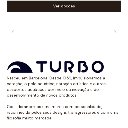
Muitos nadadores preferem a alça estreita durante o
Ver opções
treinamento ao ar livre quando expostos aos raios
solares. Dessa forma, evitam ter uma marca óbvia
devido ao bronzeado na pele.
*Este item é de tamanho menor do que o normal, por
isso recomendamos ir um tamanho maior do que o
habitual. No caso de compará-lo com o fato de banho
de alça larga Turbo, sugerimos optar por um tamanho
menor, já que eles são um pouco maiores.
Nasceu em Barcelona. Desde 1959, impulsionamos a
natação, o polo aquático, natação artística e outros
desportos aquáticos por meio da inovação e do
desenvolvimento de novos produtos.
Consideramo-nos uma marca com personalidade,
reconhecida pelos seus designs transgressores e com uma
filosofia muito marcada.