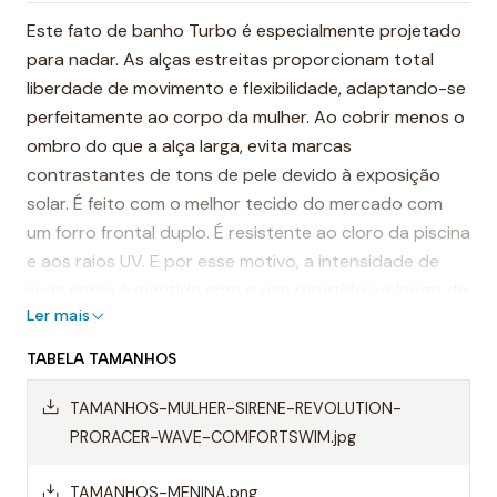
Este fato de banho Turbo é especialmente projetado
para nadar. As alças estreitas proporcionam total
liberdade de movimento e flexibilidade, adaptando-se
perfeitamente ao corpo da mulher. Ao cobrir menos o
ombro do que a alça larga, evita marcas
contrastantes de tons de pele devido à exposição
solar. É feito com o melhor tecido do mercado com
um forro frontal duplo. É resistente ao cloro da piscina
e aos raios UV. E por esse motivo, a intensidade de
suas cores é mantida com o uso repetido ao longo do
Ler mais
tempo.
TABELA TAMANHOS
É considerado um dos fatos de banho mais
resistentes do mundo.
TAMANHOS-MULHER-SIRENE-REVOLUTION-
PRORACER-WAVE-COMFORTSWIM.jpg
Destaques:
- Costuras reforçadas
TAMANHOS-MENINA.png