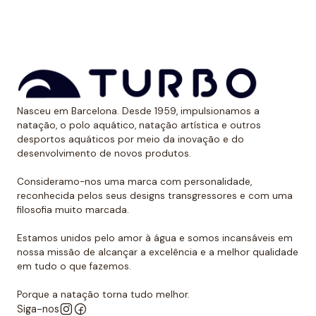
solares. Dessa forma, evitam ter uma marca óbvia
devido ao bronzeado na pele.
*Este item é de tamanho menor do que o normal, por
isso recomendamos ir um tamanho maior do que o
habitual. No caso de compará-lo com o fato de banho
Nasceu em Barcelona. Desde 1959, impulsionamos a
de alça larga Turbo, sugerimos optar por um tamanho
natação, o polo aquático, natação artística e outros
menor, já que eles são um pouco maiores.
desportos aquáticos por meio da inovação e do
desenvolvimento de novos produtos.
Consideramo-nos uma marca com personalidade,
reconhecida pelos seus designs transgressores e com uma
filosofia muito marcada.
Estamos unidos pelo amor à água e somos incansáveis em
nossa missão de alcançar a excelência e a melhor qualidade
em tudo o que fazemos.
Porque a natação torna tudo melhor.
Siga-nos