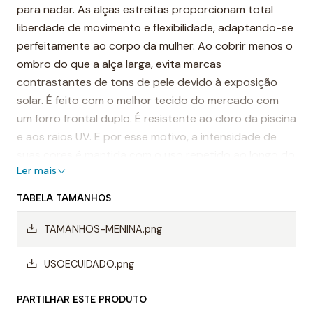
para nadar. As alças estreitas proporcionam total
liberdade de movimento e flexibilidade, adaptando-se
perfeitamente ao corpo da mulher. Ao cobrir menos o
ombro do que a alça larga, evita marcas
contrastantes de tons de pele devido à exposição
solar. É feito com o melhor tecido do mercado com
um forro frontal duplo. É resistente ao cloro da piscina
e aos raios UV. E por esse motivo, a intensidade de
suas cores é mantida com o uso repetido ao longo do
Ler mais
tempo.
TABELA TAMANHOS
É considerado um dos fatos de banho mais
resistentes do mundo.
TAMANHOS-MENINA.png
Destaques:
USOECUIDADO.png
- Costuras reforçadas
PARTILHAR ESTE PRODUTO