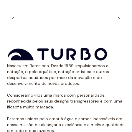
Muitos nadadores preferem a alça estreita durante o
treinamento ao ar livre quando expostos aos raios
solares. Dessa forma, evitam ter uma marca óbvia
devido ao bronzeado na pele.
*Este item é de tamanho menor do que o normal, por
isso recomendamos ir um tamanho maior do que o
habitual. No caso de compará-lo com o fato de banho
de alça larga Turbo, sugerimos optar por um tamanho
Nasceu em Barcelona. Desde 1959, impulsionamos a
menor, já que eles são um pouco maiores.
natação, o polo aquático, natação artística e outros
desportos aquáticos por meio da inovação e do
desenvolvimento de novos produtos.
Consideramo-nos uma marca com personalidade,
reconhecida pelos seus designs transgressores e com uma
filosofia muito marcada.
Estamos unidos pelo amor à água e somos incansáveis em
nossa missão de alcançar a excelência e a melhor qualidade
em tudo o que fazemos.