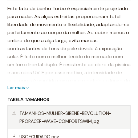
Este fato de banho Turbo é especialmente projetado
para nadar. As alças estreitas proporcionam total
liberdade de movimento e flexibilidade, adaptando-se
perfeitamente ao corpo da mulher. Ao cobrir menos o
ombro do que a alça larga, evita marcas
contrastantes de tons de pele devido à exposição
solar. É feito com o melhor tecido do mercado com
um forro frontal duplo. É resistente ao cloro da piscina
e aos raios UV. E por esse motivo, a intensidade de
suas cores é mantida com o uso repetido ao longo do
Ler mais
tempo.
TABELA TAMANHOS
É considerado um dos fatos de banho mais
resistentes do mundo.
TAMANHOS-MULHER-SIRENE-REVOLUTION-
PRORACER-WAVE-COMFORTSWIM.jpg
Destaques:
- Costuras reforçadas
USOECUIDADO.png