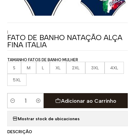
|
FATO DE BANHO NATAÇÃO ALÇA
FINA ITALIA
TAMANHO FATOS DE BANHO MULHER
S
M
L
XL
2XL
3XL
4XL
5XL
Adicionar ao Carrinho
Quantidade
Mostrar stock de ubicaciones
DESCRIÇÃO