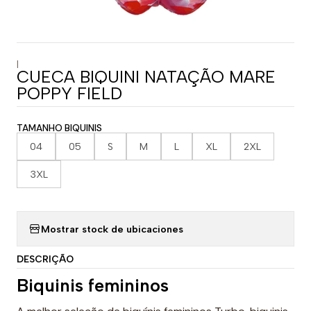
|
CUECA BIQUINI NATAÇÃO MARE
POPPY FIELD
TAMANHO BIQUINIS
04
05
S
M
L
XL
2XL
3XL
Mostrar stock de ubicaciones
DESCRIÇÃO
Biquinis femininos