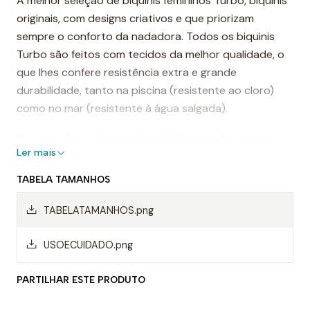
A melhor seleção de biquínis femininos Turbo, biquinis
originais, com designs criativos e que priorizam
sempre o conforto da nadadora. Todos os biquinis
Turbo são feitos com tecidos da melhor qualidade, o
que lhes confere resistência extra e grande
durabilidade, tanto na piscina (resistente ao cloro)
como no mar (resistente à água salgada).
Na nossa loja online de biquini, é possível comprar os
Ler mais
conjuntos, produtos que combinam a peça de cima e
de baixo (parte de cima e calcinha), mas também é
TABELA TAMANHOS
possível comprar as peças de biquini separadamente.
TABELATAMANHOS.png
Biquinis de natação femininos
USOECUIDADO.png
Os biquinis Turbo são especialmente projetados para
desportos, pois o seu suporte é perfeito para todos
PARTILHAR ESTE PRODUTO
os tipos de desportos. Na nossa loja de biquinis de
banho, pode encontrar modelos que se adaptam