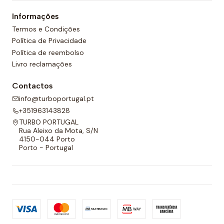
fatos de banho femininos, pensados para garantir
Informações
conforto na hora de nadar.
Termos e Condições
Política de Privacidade
Se você está procurando a melhor opção para o seu
Política de reembolso
novo biquini, por que não escolher uma marca que
Livro reclamações
garanta a melhor qualidade? Aproveite o mar ou a
piscina com nossa ampla seleção de biquinis, com uma
Contactos
grande variedade de cores e estampados.
info@turboportugal.pt
+351963143828
TURBO PORTUGAL
Rua Aleixo da Mota, S/N
4150-044 Porto
Porto - Portugal