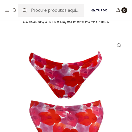
Envio grátis a partir de 60euros
0
Início
Catálogo
MULHER / MENINA
BIQUINIS
CUECA BIQUINI NATAÇÃO MARE POPPY FIELD