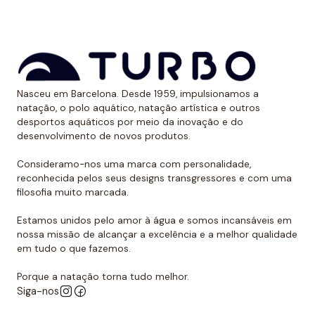
-
Resistência FPS+50:
Proteção solar máxima em
todos os nossos biquinis e fatos de banho.
- Resistente ao cloro e à água salgada: os biquinis
femininos Turbo garantem grande durabilidade no
uso intensivo tanto em
água salgada quanto
na
Nasceu em Barcelona. Desde 1959, impulsionamos a
piscina.
natação, o polo aquático, natação artística e outros
desportos aquáticos por meio da inovação e do
-
Anti-pilling: Previne o frizz,
os nossos fatos de
desenvolvimento de novos produtos.
banho e biquinis são da melhor qualidade e evitam o
aparecimento de nós ou comprimidos, comuns em
Consideramo-nos uma marca com personalidade,
reconhecida pelos seus designs transgressores e com uma
produtos de menor qualidade.
filosofia muito marcada.
-
Perfect Fit:
biquinis femininos que se encaixam
perfeitamente em todos os tipos de corpo. Os
Estamos unidos pelo amor à água e somos incansáveis em
tamanhos de S a 5XL estão disponíveis na maioria
nossa missão de alcançar a excelência e a melhor qualidade
em tudo o que fazemos.
dos nossos biquinis femininos.
-
Leve:
Biquinis leves e de secagem muito rápida,
Porque a natação torna tudo melhor.
perfeitos para uso em qualquer estação.
Siga-nos
-
Esportivos:
biquinis tão confortáveis quanto os