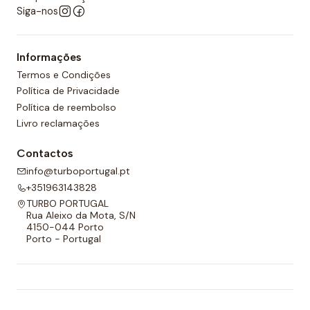
perfeitos para uso em qualquer estação.
Siga-nos
-
Esportivos:
biquinis tão confortáveis quanto os
fatos de banho femininos, pensados para garantir
Informações
conforto na hora de nadar.
Termos e Condições
Política de Privacidade
Se você está procurando a melhor opção para o seu
Política de reembolso
novo biquini, por que não escolher uma marca que
Livro reclamações
garanta a melhor qualidade? Aproveite o mar ou a
piscina com nossa ampla seleção de biquinis, com uma
Contactos
grande variedade de cores e estampados.
info@turboportugal.pt
+351963143828
TURBO PORTUGAL
Rua Aleixo da Mota, S/N
4150-044 Porto
Porto - Portugal