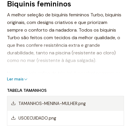
Biquinis femininos
A melhor seleção de biquínis femininos Turbo, biquinis
originais, com designs criativos e que priorizam
sempre o conforto da nadadora. Todos os biquinis
Turbo são feitos com tecidos da melhor qualidade, o
que lhes confere resistência extra e grande
durabilidade, tanto na piscina (resistente ao cloro)
como no mar (resistente à água salgada).
Na nossa loja online de biquini, é possível comprar os
Ler mais
conjuntos, produtos que combinam a peça de cima e
de baixo (parte de cima e calcinha), mas também é
TABELA TAMANHOS
possível comprar as peças de biquini separadamente.
TAMANHOS-MENINA-MULHER.png
Biquinis de natação femininos
USOECUIDADO.png
Os biquinis Turbo são especialmente projetados para
desportos, pois o seu suporte é perfeito para todos