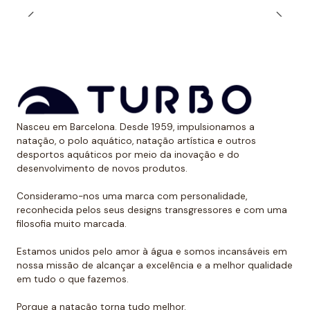
Características dos biquinis
femininos Turbo:
-
Resistência FPS+50:
Proteção solar máxima em
todos os nossos biquinis e fatos de banho.
- Resistente ao cloro e à água salgada: os biquinis
femininos Turbo garantem grande durabilidade no
uso intensivo tanto em
água salgada quanto
na
Nasceu em Barcelona. Desde 1959, impulsionamos a
piscina.
natação, o polo aquático, natação artística e outros
desportos aquáticos por meio da inovação e do
-
Anti-pilling: Previne o frizz,
os nossos fatos de
desenvolvimento de novos produtos.
banho e biquinis são da melhor qualidade e evitam o
aparecimento de nós ou comprimidos, comuns em
Consideramo-nos uma marca com personalidade,
reconhecida pelos seus designs transgressores e com uma
produtos de menor qualidade.
filosofia muito marcada.
-
Perfect Fit:
biquinis femininos que se encaixam
perfeitamente em todos os tipos de corpo. Os
Estamos unidos pelo amor à água e somos incansáveis em
tamanhos de S a 5XL estão disponíveis na maioria
nossa missão de alcançar a excelência e a melhor qualidade
em tudo o que fazemos.
dos nossos biquinis femininos.
-
Leve:
Biquinis leves e de secagem muito rápida,
Porque a natação torna tudo melhor.