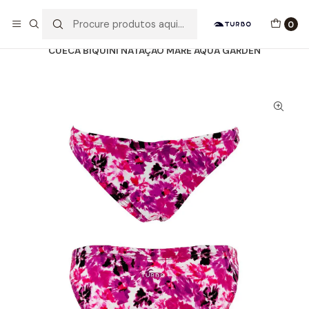
Envio grátis a partir de 60euros
0
Início
Catálogo
MULHER / MENINA
BIQUINIS
CUECA BIQUINI NATAÇÃO MARE AQUA GARDEN