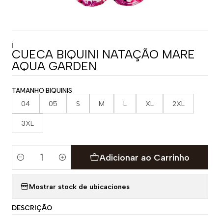
|
CUECA BIQUINI NATAÇÃO MARE
AQUA GARDEN
TAMANHO BIQUINIS
04
05
S
M
L
XL
2XL
3XL
Adicionar ao Carrinho
Quantidade
Mostrar stock de ubicaciones
DESCRIÇÃO