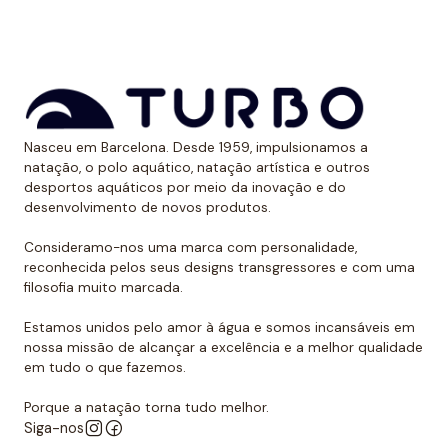
aos raios UV.
Dessa forma, as cores mantêm sua vitalidade por
muito tempo sem sofrer desgaste.
Uso recomendado de calção para
Nasceu em Barcelona. Desde 1959, impulsionamos a
polo aquático
natação, o polo aquático, natação artística e outros
desportos aquáticos por meio da inovação e do
Da Turbo recomendamos usar o calção para praticar
desenvolvimento de novos produtos.
polo aquático ou treinar natação. Como se encaixa
perfeitamente no corpo, dificulta que o jogador de
Consideramo-nos uma marca com personalidade,
reconhecida pelos seus designs transgressores e com uma
polo aquático seja agarrado pelos rivais, algo de vital
filosofia muito marcada.
importância. Além disso, nossos calções não arrastam
água durante o movimento, melhorando a mobilidade
Estamos unidos pelo amor à água e somos incansáveis em
do homem que os usa. É por isso que eles podem ser
nossa missão de alcançar a excelência e a melhor qualidade
em tudo o que fazemos.
usados sem qualquer problema para natação ou
desportos aquáticos semelhantes.
Porque a natação torna tudo melhor.
Siga-nos
Além disso, todos os calções de polo aquático têm