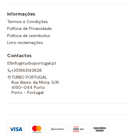
um forro completo na frente e nas costas e um
Informações
cordão ajustável para melhor adaptabilidade.
Termos e Condições
Política de Privacidade
Política de reembolso
Livro reclamações
Contactos
info@turboportugal.pt
+351963143828
TURBO PORTUGAL
Rua Aleixo da Mota, S/N
4150-044 Porto
Porto - Portugal