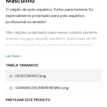
Masculino
O calção de polo aquático Turbo para homens foi
especialmente projetado para polo aquático
profissional ou amador.
São calções projetados para serem usados durante
treinos ou jogos de polo aquático. Após mais de 50
anos de experiência, foi desenhada uma estampa
extremamente confortável, que se adapta
Ler mais
perfeitamente ao corpo, proporcionando conforto e
sensação de leveza.
TABELA TAMANHOS
Dessa forma, os calções de polo aquático facilitam a
USOECUIDADO.png
mobilidade na água, evitando o arrasto da água e
permitindo um movimento mais rápido ao nadar.
TAMANHOSHOMEMEMENINO.png
Mas, sem dúvida, os calções Turbo são da melhor
PARTILHAR ESTE PRODUTO
qualidade, sempre utilizando materiais da mais alta