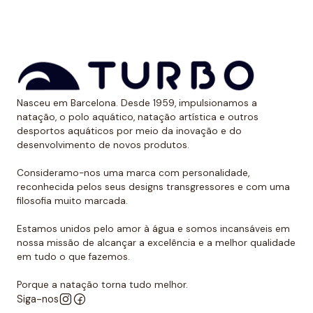
aos raios UV.
Dessa forma, as cores mantêm sua vitalidade por
muito tempo sem sofrer desgaste.
Uso recomendado de calção para
Nasceu em Barcelona. Desde 1959, impulsionamos a
polo aquático
natação, o polo aquático, natação artística e outros
desportos aquáticos por meio da inovação e do
Da Turbo recomendamos usar o calção para praticar
desenvolvimento de novos produtos.
polo aquático ou treinar natação. Como se encaixa
perfeitamente no corpo, dificulta que o jogador de
Consideramo-nos uma marca com personalidade,
reconhecida pelos seus designs transgressores e com uma
polo aquático seja agarrado pelos rivais, algo de vital
filosofia muito marcada.
importância. Além disso, nossos calções não arrastam
água durante o movimento, melhorando a mobilidade
Estamos unidos pelo amor à água e somos incansáveis em
do homem que os usa. É por isso que eles podem ser
nossa missão de alcançar a excelência e a melhor qualidade
em tudo o que fazemos.
usados sem qualquer problema para natação ou
desportos aquáticos semelhantes.
Porque a natação torna tudo melhor.
Siga-nos
Além disso, todos os calções de polo aquático têm