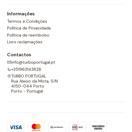
um forro completo na frente e nas costas e um
Informações
cordão ajustável para melhor adaptabilidade.
Termos e Condições
Política de Privacidade
Política de reembolso
Livro reclamações
Contactos
info@turboportugal.pt
+351963143828
TURBO PORTUGAL
Rua Aleixo da Mota, S/N
4150-044 Porto
Porto - Portugal