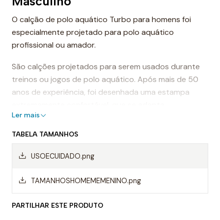
Masculino
O calção de polo aquático Turbo para homens foi
especialmente projetado para polo aquático
profissional ou amador.
São calções projetados para serem usados durante
treinos ou jogos de polo aquático. Após mais de 50
anos de experiência, foi desenhada uma estampa
extremamente confortável, que se adapta
Ler mais
perfeitamente ao corpo, proporcionando conforto e
sensação de leveza.
TABELA TAMANHOS
Dessa forma, os calções de polo aquático facilitam a
USOECUIDADO.png
mobilidade na água, evitando o arrasto da água e
permitindo um movimento mais rápido ao nadar.
TAMANHOSHOMEMEMENINO.png
Mas, sem dúvida, os calções Turbo são da melhor
PARTILHAR ESTE PRODUTO
qualidade, sempre utilizando materiais da mais alta