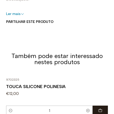
- 100% silicone
Ler mais
- Perfeito para piscinas interiores e exteriores
PARTILHAR ESTE PRODUTO
- Elástico para um ajuste seguro e adaptável
- Forma aerodinâmica
- Fácil de colocar e tirar
Uso recomendado:
Também pode estar interessado
Perfeita para nadar. Projetado para uso diário em
nestes produtos
treinos ou competições. A densidade específica do
silicone faz dela uma touca muito forte e flexível.
9702325
TOUCA SILICONE POLINESIA
€12,00
Quantidade