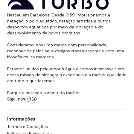
equipamentos para treinamento na piscina e no mar, e
cada produto é perfeito para atender diferentes
Nasceu em Barcelona. Desde 1959, impulsionamos a
natação, o polo aquático, natação artística e outros
necessidades: velocidade, força, técnica, resistência,
desportos aquáticos por meio da inovação e do
etc.
desenvolvimento de novos produtos.
Entre os produtos da Turbo, encontramos acessórios
Consideramo-nos uma marca com personalidade,
de natação que você pode adicionar aos seus treinos:
reconhecida pelos seus designs transgressores e com uma
filosofia muito marcada.
Barbatanas
: Adaptam-se ergonomicamente aos
Estamos unidos pelo amor à água e somos incansáveis em
pés para dar impulso e assim ganhar mais
nossa missão de alcançar a excelência e a melhor qualidade
velocidade. Turbo oferece diferentes tamanhos,
em tudo o que fazemos.
desde o tamanho 31 até o tamanho 46.
Porque a natação torna tudo melhor.
Palas
: Encaixam-se perfeitamente em ambas as
Siga-nos
mãos. Eles podem ser usados em uma infinidade de
exercícios, a fim de trabalhar em diferentes técnicas
de braçada e tonificar os braços. A Turbo oferece
Informações
diferentes modelos, tanto de tamanho único como
Termos e Condições
de tamanhos diferentes (S, M, L).
Política de Privacidade