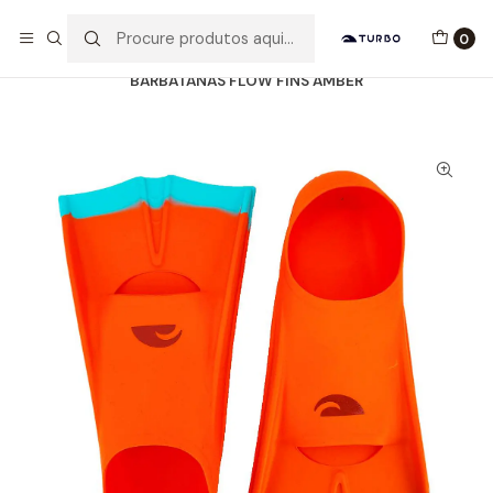
Envio grátis a partir de 60euros
0
Início
Catálogo
ACESSÓRIOS
BARBATANAS
BARBATANAS FLOW FINS AMBER