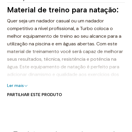
Material de treino para natação:
Quer seja um nadador casual ou um nadador
competitivo a nível profissional, a Turbo coloca o
melhor equipamento de treino ao seu alcance para a
utilização na piscina e em águas abertas. Com este
material de treinamento você será capaz de melhorar
seus resultados, técnica, resistência e potência na
água. Este equipamento de natação é perfeito para
adicionar dinamismo e qualidade aos exercícios dos
seus treinos de piscina. O equipamento de treino irá
Ler mais
aumentar a sua intensidade no treino e trabalhar
PARTILHAR ESTE PRODUTO
áreas musculares que normalmente não são
trabalhadas.
O objetivo é melhorar o tônus muscular através da
realização de exercícios específicos e melhorar a