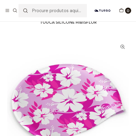
Envio grátis a partir de 60euros
0
Início
Catálogo
ACESSÓRIOS
TOUCAS SILICONE
TOUCA SILICONE HIBISFLOR