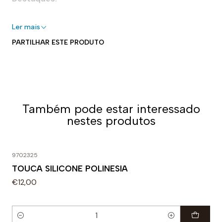
- 100% silicone
Ler mais
- Perfeito para piscinas interiores e exteriores
PARTILHAR ESTE PRODUTO
- Elástico para um ajuste seguro e adaptável
- Forma aerodinâmica
- Fácil de colocar e tirar
Uso recomendado:
Também pode estar interessado
Perfeita para nadar. Projetado para uso diário em
nestes produtos
treinos ou competições. A densidade específica do
silicone faz dela uma touca muito forte e flexível.
9702325
TOUCA SILICONE POLINESIA
€12,00
Quantidade