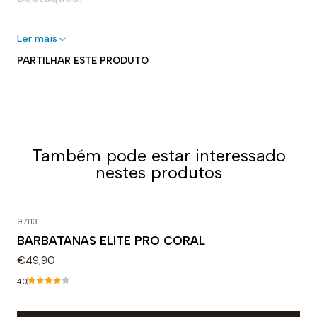
- 100% silicone
Ler mais
- Perfeito para piscinas interiores e exteriores
PARTILHAR ESTE PRODUTO
- Elástico para um ajuste seguro e adaptável
- Forma aerodinâmica
- Fácil de colocar e tirar
Uso recomendado:
Também pode estar interessado
Perfeita para nadar. Projetado para uso diário em
nestes produtos
treinos ou competições. A densidade específica do
silicone faz dela uma touca muito forte e flexível.
97113
BARBATANAS ELITE PRO CORAL
€49,90
4.0