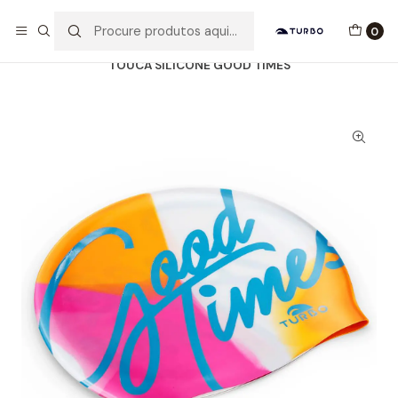
Envio grátis a partir de 60euros
0
Início
Catálogo
ACESSÓRIOS
TOUCAS SILICONE
TOUCA SILICONE GOOD TIMES