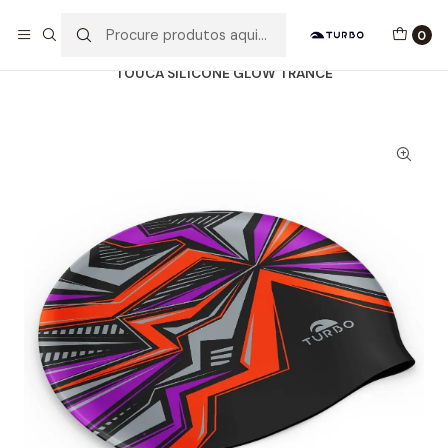
Envio grátis a partir de 60euros
0
Início
Catálogo
ACESSÓRIOS
TOUCAS SILICONE
TOUCA SILICONE GLOW TRANCE