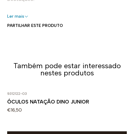
- 100% silicone
Ler mais
- Perfeito para piscinas interiores e exteriores
PARTILHAR ESTE PRODUTO
- Elástico para um ajuste seguro e adaptável
- Forma aerodinâmica
- Fácil de colocar e tirar
Uso recomendado:
Também pode estar interessado
Perfeita para nadar. Projetado para uso diário em
nestes produtos
treinos ou competições. A densidade específica do
silicone faz dela uma touca muito forte e flexível.
9312122-03
ÓCULOS NATAÇÃO DINO JUNIOR
€16,50