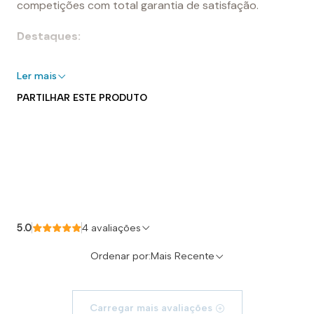
competições com total garantia de satisfação.
Destaques:
- 100% silicone
Ler mais
- Perfeito para piscinas interiores e exteriores
PARTILHAR ESTE PRODUTO
- Elástico para um ajuste seguro e adaptável
- Forma aerodinâmica
- Fácil de colocar e tirar
Uso recomendado:
Reseñas de Productos
Perfeita para nadar. Projetado para uso diário em
treinos ou competições. A densidade específica do
5.0
4 avaliações
silicone faz dela uma touca muito forte e flexível.
Ordenar por:
Mais Recente
Carregar mais avaliações