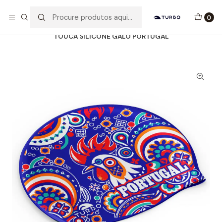
Envio grátis a partir de 60euros
0
Início
Catálogo
ACESSÓRIOS
TOUCAS SILICONE
TOUCA SILICONE GALO PORTUGAL