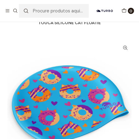
Envio grátis a partir de 60euros
0
Início
Catálogo
ACESSÓRIOS
TOUCAS SILICONE
TOUCA SILICONE CAT FLOATIE