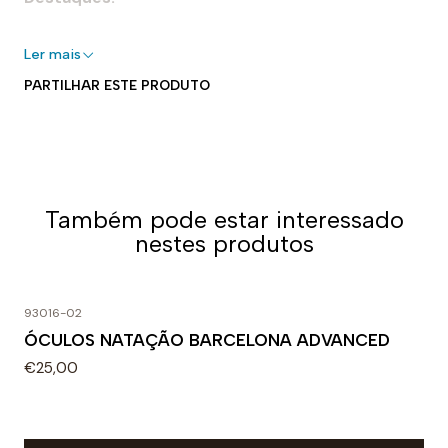
- 100% silicone
Ler mais
- Perfeito para piscinas interiores e exteriores
PARTILHAR ESTE PRODUTO
- Elástico para um ajuste seguro e adaptável
- Forma aerodinâmica
- Fácil de colocar e tirar
Uso recomendado:
Também pode estar interessado
Perfeita para nadar. Projetado para uso diário em
nestes produtos
treinos ou competições. A densidade específica do
silicone faz dela uma touca muito forte e flexível.
93016-02
ÓCULOS NATAÇÃO BARCELONA ADVANCED
€25,00