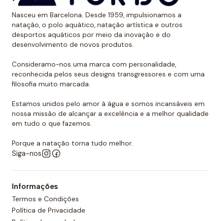
Também levamos em conta que o polo aquático é um
Nasceu em Barcelona. Desde 1959, impulsionamos a
desporto de contato e constante agarrar e puxar. É
natação, o polo aquático, natação artística e outros
por isso que todas as nossas toucas de polo
desportos aquáticos por meio da inovação e do
desenvolvimento de novos produtos.
aquático são feitas com costura dupla reforçada para
promover a sua resistência. É por todas essas razões
Consideramo-nos uma marca com personalidade,
que podemos dizer que as toucas de polo aquático
reconhecida pelos seus designs transgressores e com uma
filosofia muito marcada.
Turbo são as mais resistentes do mercado.
Estamos unidos pelo amor à água e somos incansáveis em
Quer comprar um touca de polo
nossa missão de alcançar a excelência e a melhor qualidade
aquático?
em tudo o que fazemos.
Você já encontrou a loja onde pode comprar todos
Porque a natação torna tudo melhor.
os equipamentos necessários para o polo aquático,
Siga-nos
desde toucas de piscina até fatos de banho
personalizados para sua equipa. O nosso material é
Informações
todo de alta qualidade e garante as melhores
Termos e Condições
condições para a prática de qualquer desporto
Política de Privacidade
aquático. Temos também uma grande variedade de