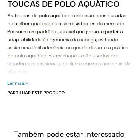
TOUCAS DE POLO AQUÁTICO
As toucas de polo aquático turbo são consideradas
de melhor qualidade e mais resistentes do mercado.
Possuem um padrão ajustável que garante perfeita
adaptabilidade à ergonomia da cabeça, evitando
assim uma fácil aderência ou queda durante a prática
do polo aquático. Estes chapéus são usados por
jogadores profissionais de elite e equipes nacionais de
alto nível.
Touca de polo aquático turbo
Ler mais
PARTILHAR ESTE PRODUTO
As toucas de polo aquático turbo são feitas com
costuras reforçadas para garantir maior durabilidade
e resistência ao desgaste após um longo tempo de
uso. Eles são resistentes ao cloro na água e, portanto,
podem ser usados por anos sem mostrar sinais de
Também pode estar interessado
uso.