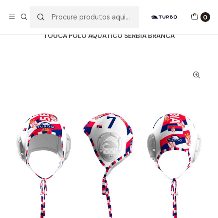
Envio grátis a partir de 60euros
0
Início
Catálogo
ACESSÓRIOS
TOUCAS WP
TOUCA POLO AQUÁTICO SERBIA BRANCA