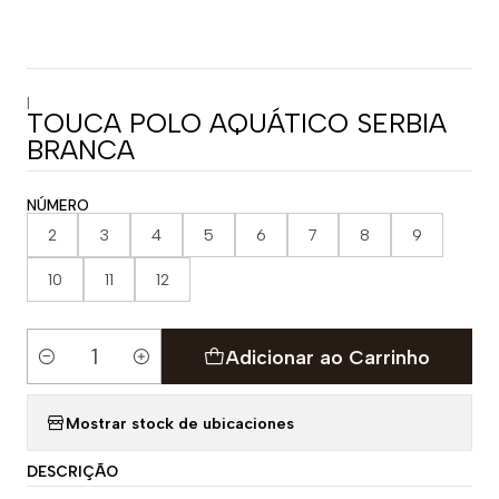
|
TOUCA POLO AQUÁTICO SERBIA
BRANCA
NÚMERO
2
3
4
5
6
7
8
9
10
11
12
Adicionar ao Carrinho
Quantidade
Mostrar stock de ubicaciones
DESCRIÇÃO